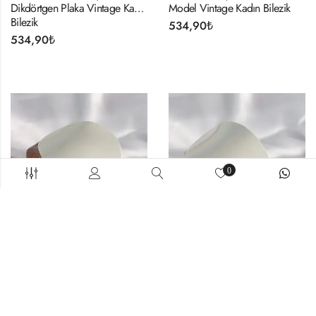
Dikdörtgen Plaka Vintage Kadın
Model Vintage Kadın Bilezik
Bilezik
534,90
₺
534,90
₺
0
BAYAN BILEKLIK
BAYAN BILEKLIK
Kahverengi Mermer Desen
Siyah Mermer Desen Akrilik
Akrilik Plastik Gümüş Plaka
Pilastik Gümüş Plaka Model