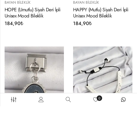
BAYAN BILEKLIK
BAYAN BILEKLIK
HOPE (Umutlu) Siyah Deri İpli
HAPPY (Mutlu) Siyah Deri İpli
Unisex Mood Bileklik
Unisex Mood Bileklik
184,90
₺
184,90
₺
0
BAYAN BILEKLIK
BAYAN BILEKLIK
316L Çelik Gümüş Renk Çiçek
Pirinç Asansörlü Beyaz Juju