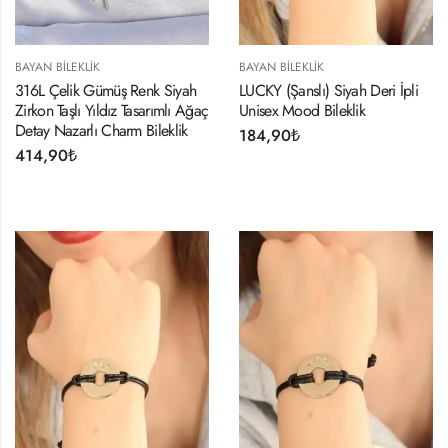
BAYAN BILEKLIK
BAYAN BILEKLIK
316L Çelik Gümüş Renk Siyah
LUCKY (Şanslı) Siyah Deri İpli
Zirkon Taşlı Yıldız Tasarımlı Ağaç
Unisex Mood Bileklik
Detay Nazarlı Charm Bileklik
184,90
₺
414,90
₺