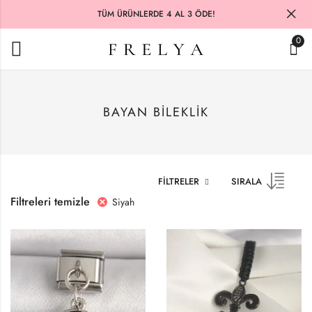
TÜM ÜRÜNLERDE 4 AL 3 ÖDE!
0
BAYAN BILEKLIK
FILTRELER
SIRALA
Filtreleri temizle
Siyah