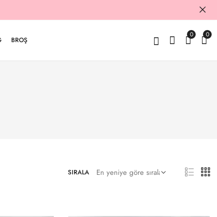
0
0
G
BROŞ
SIRALA