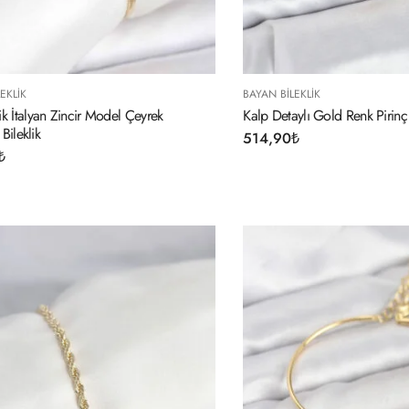
EKLIK
BAYAN BILEKLIK
k İtalyan Zincir Model Çeyrek
Kalp Detaylı Gold Renk Pirinç 
 Bileklik
514,90
₺
₺