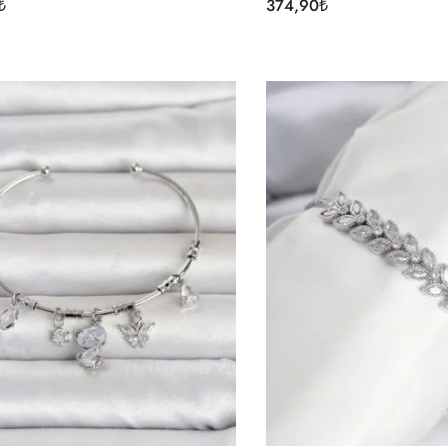
₺
374,90
₺