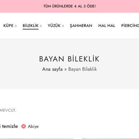
TÜM ÜRÜNLERDE 4 AL 3 ÖDE!
KÜPE
BILEKLIK
YÜZÜK
ŞAHMERAN
HAL HAL
PIERCIN
BAYAN BILEKLIK
Ana sayfa
»
Bayan Bileklik
 MEVCUT.
ri temizle
Abiye