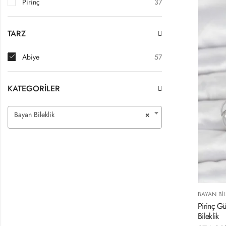
Pirinç
37
TARZ
Abiye
57
KATEGORILER
Bayan Bileklik
×
BAYAN BIL
Pirinç G
Bileklik