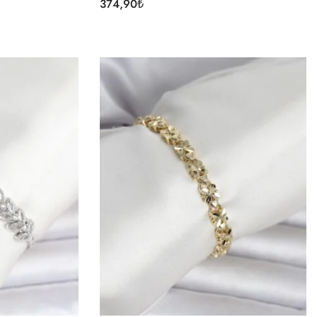
374,90
₺