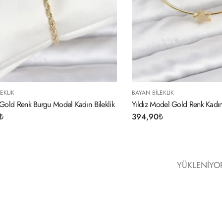
EKLIK
BAYAN BILEKLIK
old Renk Burgu Model Kadın Bileklik
Yıldız Model Gold Renk Kadın 
₺
394,90
₺
YÜKLENIYOR