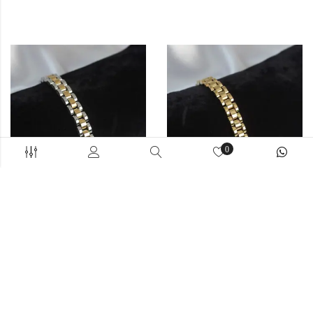
0
ERKEK BILEKLIK
ERKEK BILEKLIK
316L Çelik Gold Ve Gümüş
316L Çelik Gold Renk 7 Mm
Renk 7 Mm Kalınlık Erkek
Kalınlık Erkek Bileklik
Bileklik
514,90
₺
514,90
₺