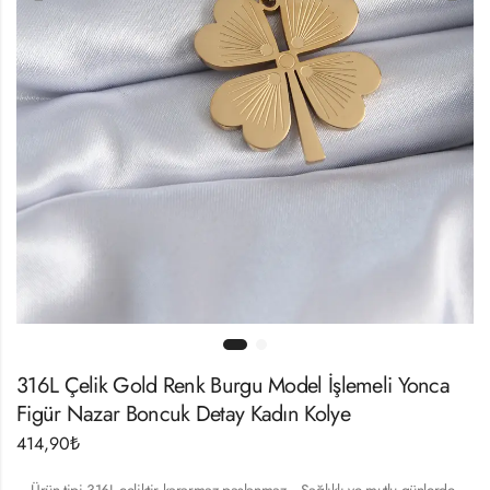
316L Çelik Gold Renk Burgu Model İşlemeli Yonca
Figür Nazar Boncuk Detay Kadın Kolye
414,90
₺
– Ürün tipi 316L çeliktir kararmaz paslanmaz .- Sağlıklı ve mutlu günlerde