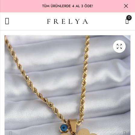
TÜM ÜRÜNLERDE 4 AL 3 ÖDE!
0