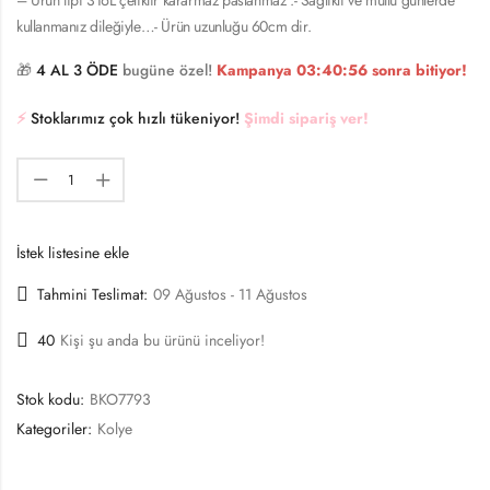
kullanmanız dileğiyle…- Ürün uzunluğu 60cm dir.
🎁
4 AL 3 ÖDE
bugüne özel!
Kampanya
03:40:55
sonra bitiyor!
⚡️
Stoklarımız çok hızlı tükeniyor!
Şimdi sipariş ver!
İstek listesine ekle
Tahmini Teslimat:
09 Ağustos - 11 Ağustos
40
Kişi şu anda bu ürünü inceliyor!
Stok kodu:
BKO7793
Kategoriler:
Kolye