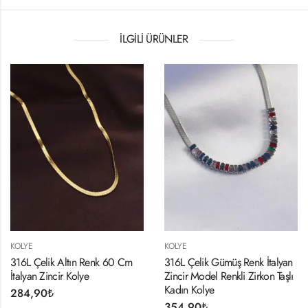
İLGILI ÜRÜNLER
KOLYE
KOLYE
316L Çelik Altın Renk 60 Cm
316L Çelik Gümüş Renk İtalyan
İtalyan Zincir Kolye
Zincir Model Renkli Zirkon Taşlı
Kadın Kolye
284,90
₺
354,90
₺