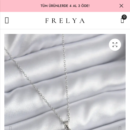
TÜM ÜRÜNLERDE 4 AL 3 ÖDE!
0