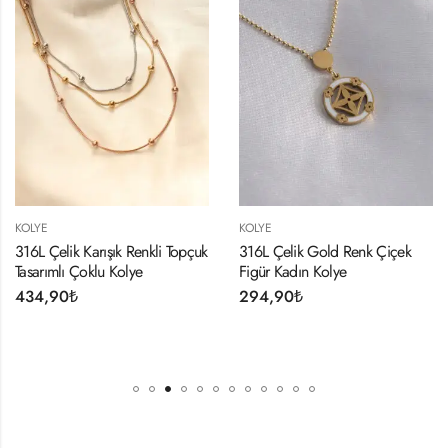
OLYE
KOLYE
K
6L Çelik Karışık Renkli Topçuk
316L Çelik Gold Renk Çiçek
Çe
sarımlı Çoklu Kolye
Figür Kadın Kolye
M
34,90
₺
294,90
₺
3