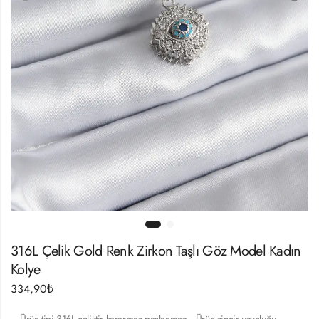
316L Çelik Gold Renk Zirkon Taşlı Göz Model Kadın
Kolye
334,90
₺
– Ürün tipi 316L çeliktir kararmaz paslanmaz .- Ürün zincir uzunluğu