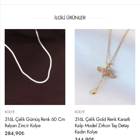
İLGILI ÜRÜNLER
KOLYE
KOLYE
316L Çelik Gümüş Renk 60 Cm
316L Çelik Gold Renk Kanatlı
İtalyan Zincir Kolye
Kalp Model Zirkon Taş Detay
Kadın Kolye
284,90
₺
344,90
₺