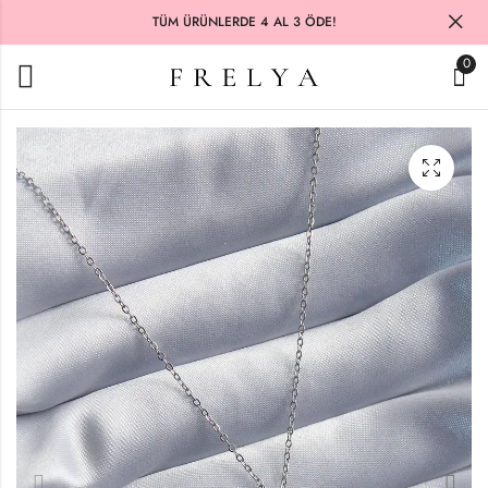
TÜM ÜRÜNLERDE 4 AL 3 ÖDE!
0