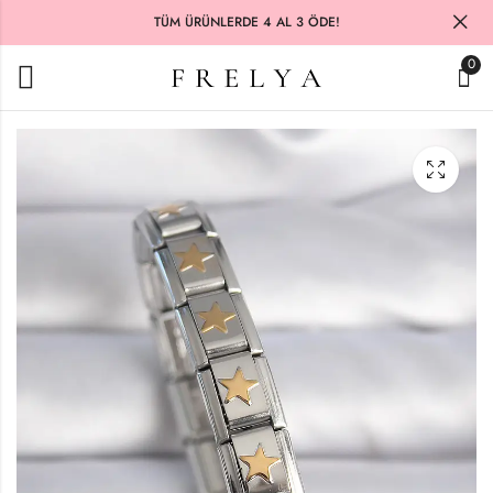
TÜM ÜRÜNLERDE 4 AL 3 ÖDE!
0