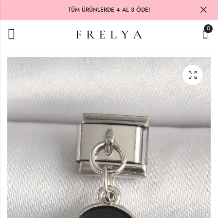
TÜM ÜRÜNLERDE 4 AL 3 ÖDE!
0