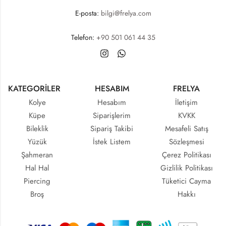
E-posta:
bilgi@frelya.com
Telefon:
+90 501 061 44 35
KATEGORİLER
HESABIM
FRELYA
Kolye
Hesabım
İletişim
Küpe
Siparişlerim
KVKK
Bileklik
Sipariş Takibi
Mesafeli Satış
Yüzük
İstek Listem
Sözleşmesi
Şahmeran
Çerez Politikası
Hal Hal
Gizlilik Politikası
Piercing
Tüketici Cayma
Broş
Hakkı