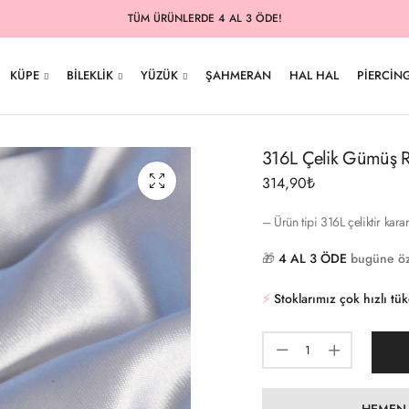
TÜM ÜRÜNLERDE 4 AL 3 ÖDE!
KÜPE
BILEKLIK
YÜZÜK
ŞAHMERAN
HAL HAL
PIERCIN
316L Çelik Gümüş R
314,90
₺
– Ürün tipi 316L çeliktir kar
🎁
4 AL 3 ÖDE
bugüne öz
⚡️
Stoklarımız çok hızlı tü
HEMEN 