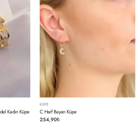
KÜPE
üpe
Gold Renk Zirkon Taşlı Kalp Model
304,90
₺