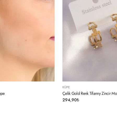
KÜPE
KÜPE
Çelik Gold Renk Tifanny Zincir Model Kadın Küpe
C Harf Bayan K
294,90
₺
254,90
₺