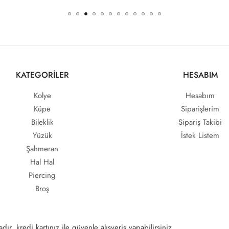
KATEGORİLER
HESABIM
Kolye
Hesabım
Küpe
Siparişlerim
Bileklik
Sipariş Takibi
Yüzük
İstek Listem
Şahmeran
Hal Hal
Piercing
Broş
ır, kredi kartınız ile güvenle alışveriş yapabilirsiniz.