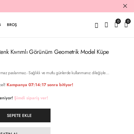
0
0
G
BROŞ
enk Kıvrımlı Görünüm Geometrik Model Küpe
armaz paslanmaz.- Sağlıklı ve mutlu günlerde kullanmanız dileğiyle…
el!
Kampanya
07:14:16
sonra bitiyor!
keniyor!
Şimdi sipariş ver!
SEPETE EKLE
SATIN AL