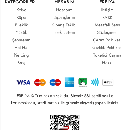
KATEGORİLER
HESABIM
FRELYA
Kolye
Hesabım
İletişim
Küpe
Siparişlerim
KVKK
Bileklik
Sipariş Takibi
Mesafeli Satış
Yüzük
İstek Listem
Sözleşmesi
Şahmeran
Çerez Politikası
Hal Hal
Gizlilik Politikası
Piercing
Tüketici Cayma
Broş
Hakkı
FRELYA © Tüm hakları saklıdır. Sitemiz SSL sertifikası ile
korunmaktadır, kredi kartınız ile güvenle alışveriş yapabilirsiniz.