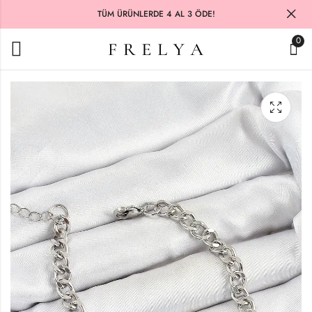
TÜM ÜRÜNLERDE 4 AL 3 ÖDE!
0