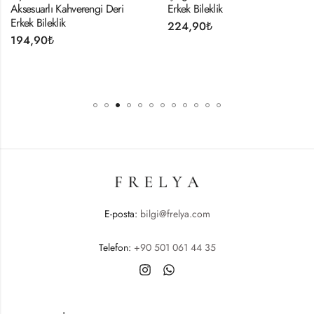
ahverengi Deri
Erkek Bileklik
Taş Erkek Bil
k
224,90
₺
254,90
₺
E-posta:
bilgi@frelya.com
Telefon:
+90 501 061 44 35