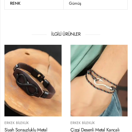
RENK
Gümüş
İLGILI ÜRÜNLER
IK
ERKEK BILEKLIK
ERKEK BILEKL
luklu Metal
Çizgi Desenli Metal Kancalı
Hematit Sil