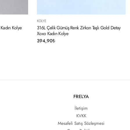
KOLYE
Taşlı Gold Detay
316L Çelik Gold Renk Açılır Zirkon Taşlı Yonca
Model Kadın Kolye
314,90
₺
FRELYA
İletişim
KVKK
Mesafeli Satış Sözleşmesi