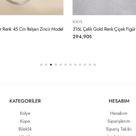
KOLYE
Gold Renk Çiçek Figür Kadın Kolye
316L Çelik Gümüş Renk Zirkon 
Xoxo Kadın Kolye
394,90
₺
KATEGORİLER
HESABIM
Kolye
Hesabım
Küpe
Siparişlerim
Bileklik
Sipariş Takibi