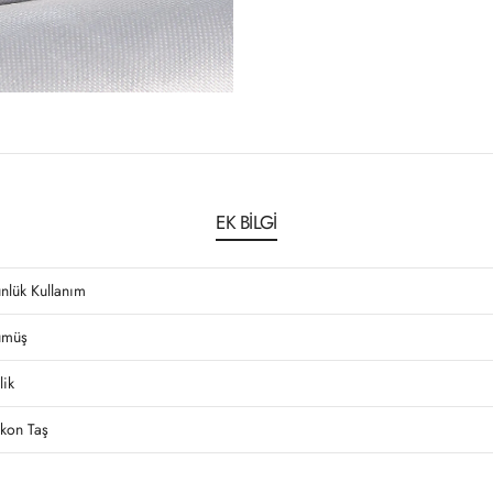
EK BILGI
nlük Kullanım
müş
lik
rkon Taş