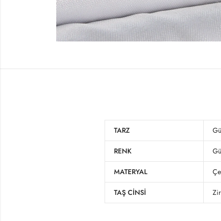
TARZ
Gü
RENK
Gü
MATERYAL
Çe
TAŞ CINSI
Zi