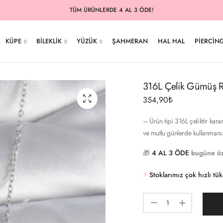
TÜM ÜRÜNLERDE 4 AL 3 ÖDE!
KÜPE
BILEKLIK
YÜZÜK
ŞAHMERAN
HAL HAL
PIERCIN
316L Çelik Gümüş Ren
354,90
₺
– Ürün tipi 316L çeliktir kara
ve mutlu günlerde kullanmanı
🎁
4 AL 3 ÖDE
bugüne öz
⚡️
Stoklarımız çok hızlı tü