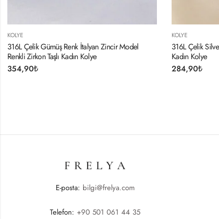
KOLYE
KOLYE
316L Çelik Silver Renk 45 Cm İtalyan Zincir Model
316L Çelik 
Kadın Kolye
294,90
₺
284,90
₺
E-posta:
bilgi@frelya.com
Telefon:
+90 501 061 44 35