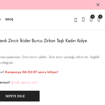
0
0
G
BROŞ
k Zincir İkizler Burcu Zirkon Taşlı Kadın Kolye
rmaz paslanmaz.- Ürün zinciri çeliktir.- Ürün zincir uzunluğu 45cm dir.- Sağlıklı
z dileğiyle…
el!
Kampanya
06:22:06
sonra bitiyor!
keniyor!
Şimdi sipariş ver!
SEPETE EKLE