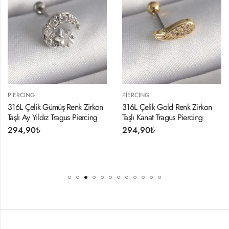
PIERCING
PIERCING
316L Çelik Gümüş Renk Zirkon
316L Çelik Gold Renk Zirkon
Taşlı Ay Yıldız Tragus Piercing
Taşlı Kanat Tragus Piercing
294,90
₺
294,90
₺