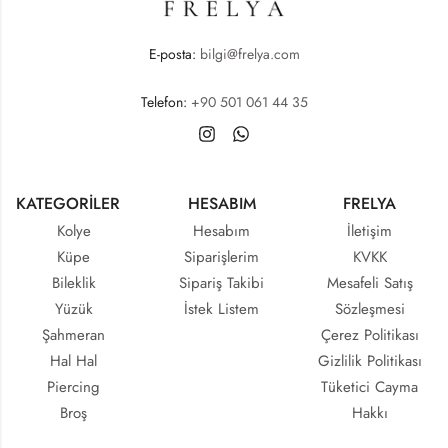
E-posta:
bilgi@frelya.com
Telefon:
+90 501 061 44 35
KATEGORİLER
HESABIM
FRELYA
Kolye
Hesabım
İletişim
Küpe
Siparişlerim
KVKK
Bileklik
Sipariş Takibi
Mesafeli Satış
Yüzük
İstek Listem
Sözleşmesi
Şahmeran
Çerez Politikası
Hal Hal
Gizlilik Politikası
Piercing
Tüketici Cayma
Broş
Hakkı