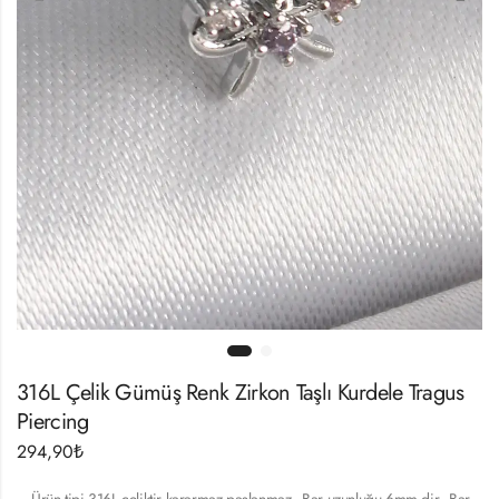
316L Çelik Gümüş Renk Zirkon Taşlı Kurdele Tragus
Piercing
294,90
₺
– Ürün tipi 316L çeliktir kararmaz paslanmaz.- Bar uzunluğu 6mm dir.- Bar