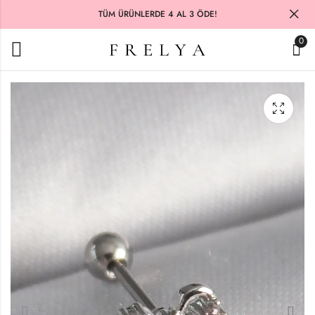
TÜM ÜRÜNLERDE 4 AL 3 ÖDE!
0