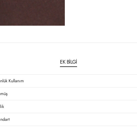
EK BILGI
nlük Kullanım
müş
lik
andart