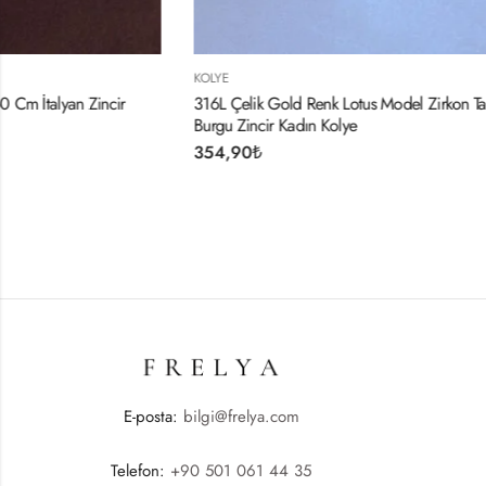
KOLYE
KOLYE
316L Çelik Gold Renk Lotus Model Zirkon Taşlı
316L Çelik Gümü
Burgu Zincir Kadın Kolye
Xoxo Kadın Kol
354,90
₺
394,90
₺
E-posta:
bilgi@frelya.com
Telefon:
+90 501 061 44 35