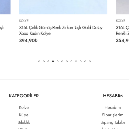
KOLYE
ş Renk Zirkon Taşlı Gold Detay
316L Çelik Gümüş Renk İtalyan Zi
ye
Renkli Zirkon Taşlı Kadın Kolye
354,90
₺
KATEGORİLER
HESABIM
Kolye
Hesabım
Küpe
Siparişlerim
Bileklik
Sipariş Takibi