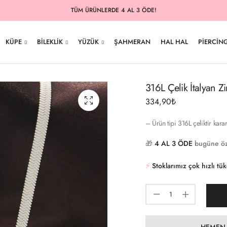
TÜM ÜRÜNLERDE 4 AL 3 ÖDE!
KÜPE
BILEKLIK
YÜZÜK
ŞAHMERAN
HAL HAL
PIERCIN
316L Çelik İtalyan Zi
334,90
₺
– Ürün tipi 316L çeliktir kara
🎁
4 AL 3 ÖDE
bugüne öz
⚡️
Stoklarımız çok hızlı tü
HEMEN 