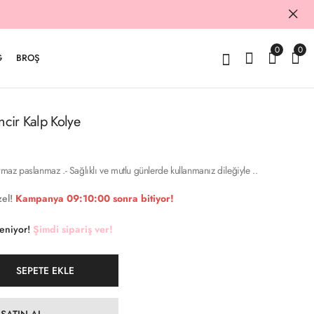
0
0
G
BROŞ
ncir Kalp Kolye
rmaz paslanmaz .- Sağlıklı ve mutlu günlerde kullanmanız dileğiyle ..
el!
Kampanya
09:09:59
sonra bitiyor!
keniyor!
Şimdi sipariş ver!
SEPETE EKLE
SATIN AL