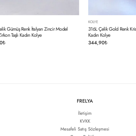
KOLYE
ncir Model
316L Çelik Gold Renk Kristal Pembe Taş Model
Kadın Kolye
344,90
₺
FRELYA
İletişim
KVKK
Mesafeli Satış Sözleşmesi