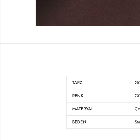
TARZ
Gü
RENK
Gü
MATERYAL
Çe
BEDEN
St