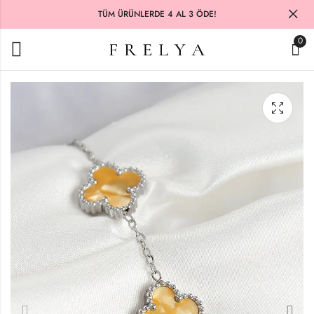
TÜM ÜRÜNLERDE 4 AL 3 ÖDE!
0