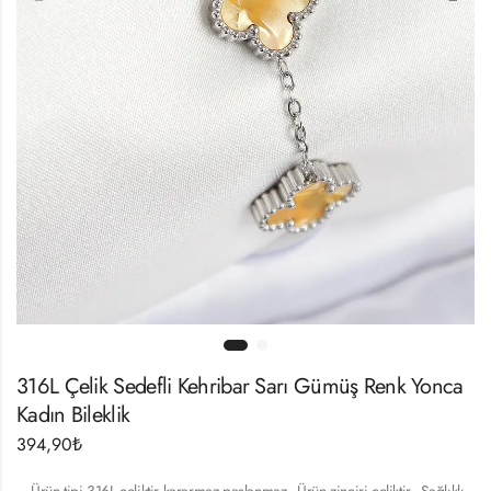
316L Çelik Sedefli Kehribar Sarı Gümüş Renk Yonca
Kadın Bileklik
394,90
₺
– Ürün tipi 316L çeliktir kararmaz paslanmaz.- Ürün zinciri çeliktir.- Sağlıklı