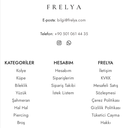
E-posta:
bilgi@frelya.com
Telefon:
+90 501 061 44 35
KATEGORİLER
HESABIM
FRELYA
Kolye
Hesabım
İletişim
Küpe
Siparişlerim
KVKK
Bileklik
Sipariş Takibi
Mesafeli Satış
Yüzük
İstek Listem
Sözleşmesi
Şahmeran
Çerez Politikası
Hal Hal
Gizlilik Politikası
Piercing
Tüketici Cayma
Broş
Hakkı