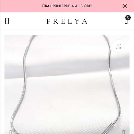
TÜM ÜRÜNLERDE 4 AL 3 ÖDE!
0