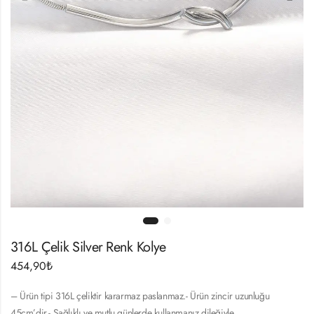
316L Çelik Silver Renk Kolye
454,90
₺
– Ürün tipi 316L çeliktir kararmaz paslanmaz.- Ürün zincir uzunluğu
45cm’dir.- Sağlıklı ve mutlu günlerde kullanmanız dileğiyle…