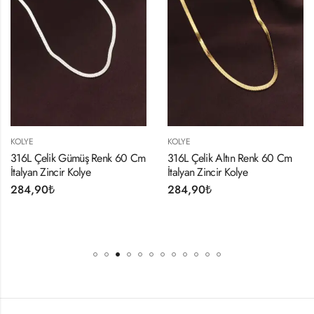
KOLYE
KOLYE
k Gümüş Renk 60 Cm
316L Çelik Altın Renk 60 Cm
Acil Durum
cir Kolye
İtalyan Zincir Kolye
Kararma Y
Desibel Ko
284,90
₺
374,90
₺