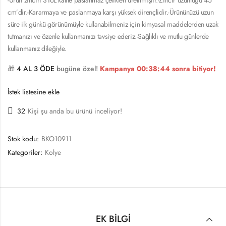
cm’dir.-Kararmaya ve paslanmaya karşı yüksek dirençlidir.-Ürününüzü uzun
süre ilk günkü görünümüyle kullanabilmeniz için kimyasal maddelerden uzak
tutmanızı ve özenle kullanmanızı tavsiye ederiz.-Sağlıklı ve mutlu günlerde
kullanmanız dileğiyle.
🎁
4 AL 3 ÖDE
bugüne özel!
Kampanya
00:38:43
sonra bitiyor!
İstek listesine ekle
32
Kişi şu anda bu ürünü inceliyor!
Stok kodu:
BKO10911
Kategoriler:
Kolye
EK BILGI