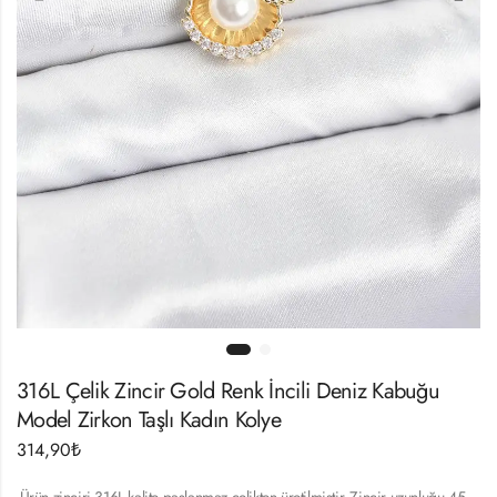
316L Çelik Zincir Gold Renk İncili Deniz Kabuğu
Model Zirkon Taşlı Kadın Kolye
314,90
₺
-Ürün zinciri 316L kalite paslanmaz çelikten üretilmiştir.-Zincir uzunluğu 45