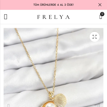
TÜM ÜRÜNLERDE 4 AL 3 ÖDE!
0