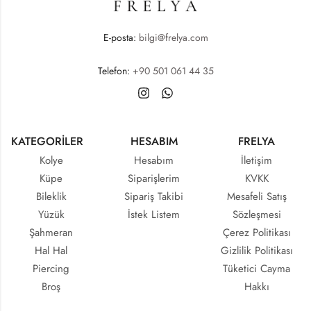
E-posta:
bilgi@frelya.com
Telefon:
+90 501 061 44 35
KATEGORİLER
HESABIM
FRELYA
Kolye
Hesabım
İletişim
Küpe
Siparişlerim
KVKK
Bileklik
Sipariş Takibi
Mesafeli Satış
Yüzük
İstek Listem
Sözleşmesi
Şahmeran
Çerez Politikası
Hal Hal
Gizlilik Politikası
Piercing
Tüketici Cayma
Broş
Hakkı