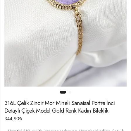
316L Çelik Zincir Mor Mineli Sanatsal Portre İnci
Detaylı Çiçek Model Gold Renk Kadın Bileklik
344,90
₺
– Ürün tipi 316L çeliktir kararmaz paslanmaz.- Ürün zinciri çeliktir.- Sağlıklı