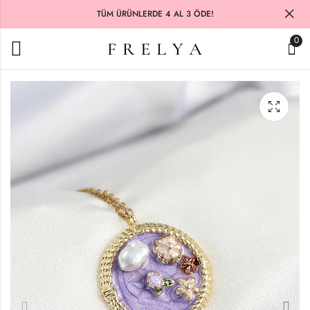
TÜM ÜRÜNLERDE 4 AL 3 ÖDE!
0