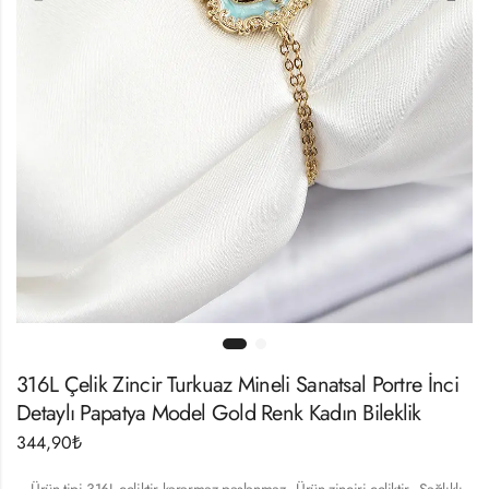
316L Çelik Zincir Turkuaz Mineli Sanatsal Portre İnci
Detaylı Papatya Model Gold Renk Kadın Bileklik
344,90
₺
– Ürün tipi 316L çeliktir kararmaz paslanmaz.- Ürün zinciri çeliktir.- Sağlıklı