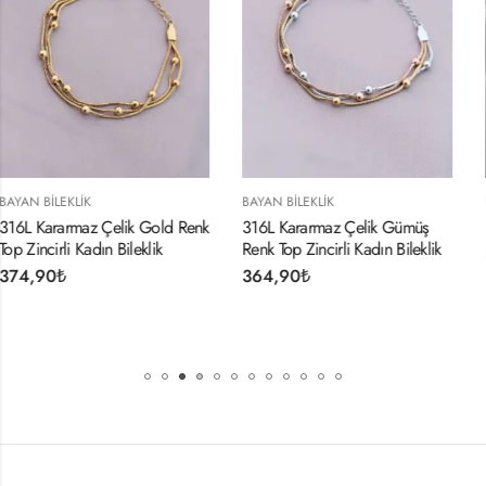
BAYAN BILEKLIK
BAYAN BILEKLIK
 Gold Renk
316L Kararmaz Çelik Gümüş
316L Çelik Gold Renk 
klik
Renk Top Zincirli Kadın Bileklik
354,90
₺
364,90
₺