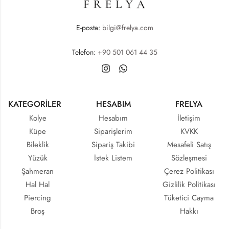
E-posta:
bilgi@frelya.com
Telefon:
+90 501 061 44 35
KATEGORİLER
HESABIM
FRELYA
Kolye
Hesabım
İletişim
Küpe
Siparişlerim
KVKK
Bileklik
Sipariş Takibi
Mesafeli Satış
Yüzük
İstek Listem
Sözleşmesi
Şahmeran
Çerez Politikası
Hal Hal
Gizlilik Politikası
Piercing
Tüketici Cayma
Broş
Hakkı