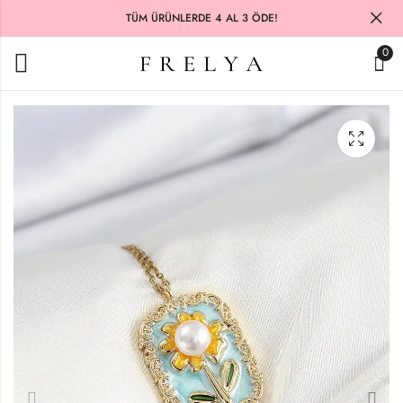
TÜM ÜRÜNLERDE 4 AL 3 ÖDE!
0