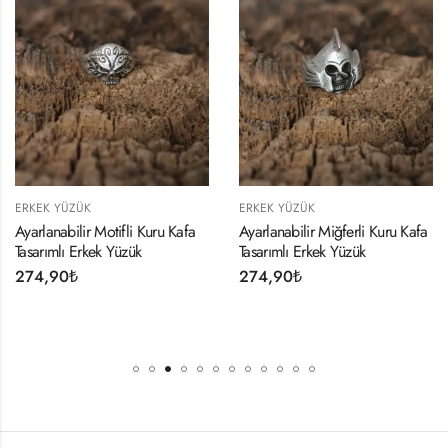
ERKEK YÜZÜK
ERKEK YÜZÜK
Kuru Kafa
Ayarlanabilir Miğferli Kuru Kafa
Kuru Kafa Model Ayarl
Tasarımlı Erkek Yüzük
Erkek Yüzük
274,90
₺
274,90
₺