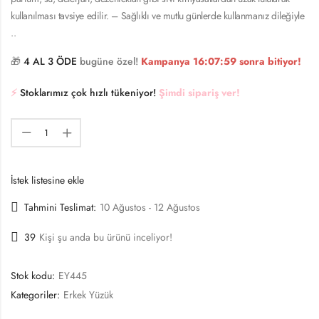
kullanılması tavsiye edilir. – Sağlıklı ve mutlu günlerde kullanmanız dileğiyle
..
🎁
4 AL 3 ÖDE
bugüne özel!
Kampanya
16:07:59
sonra bitiyor!
⚡️
Stoklarımız çok hızlı tükeniyor!
Şimdi sipariş ver!
İstek listesine ekle
Tahmini Teslimat:
10 Ağustos - 12 Ağustos
39
Kişi şu anda bu ürünü inceliyor!
Stok kodu:
EY445
Kategoriler:
Erkek Yüzük