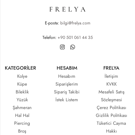
E-posta:
bilgi@frelya.com
Telefon:
+90 501 061 44 35
KATEGORİLER
HESABIM
FRELYA
Kolye
Hesabım
İletişim
Küpe
Siparişlerim
KVKK
Bileklik
Sipariş Takibi
Mesafeli Satış
Yüzük
İstek Listem
Sözleşmesi
Şahmeran
Çerez Politikası
Hal Hal
Gizlilik Politikası
Piercing
Tüketici Cayma
Broş
Hakkı