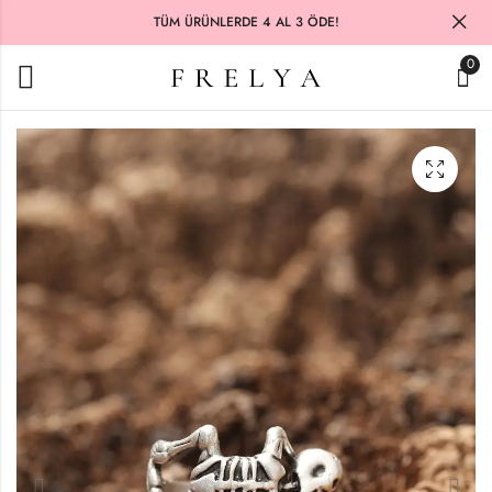
TÜM ÜRÜNLERDE 4 AL 3 ÖDE!
0