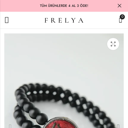
TÜM ÜRÜNLERDE 4 AL 3 ÖDE!
0