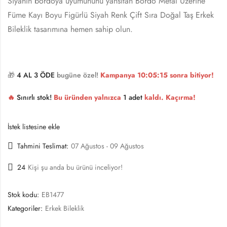
Siyahın bordoya uyumununu yansıtan Bordo Metal Üzerine
Füme Kayı Boyu Figürlü Siyah Renk Çift Sıra Doğal Taş Erkek
Bileklik tasarımına hemen sahip olun.
🎁
4 AL 3 ÖDE
bugüne özel!
Kampanya
10:05:15
sonra bitiyor!
🔥
Sınırlı stok!
Bu üründen yalnızca
1 adet
kaldı. Kaçırma!
İstek listesine ekle
Tahmini Teslimat:
07 Ağustos - 09 Ağustos
24
Kişi şu anda bu ürünü inceliyor!
Stok kodu:
EB1477
Kategoriler:
Erkek Bileklik