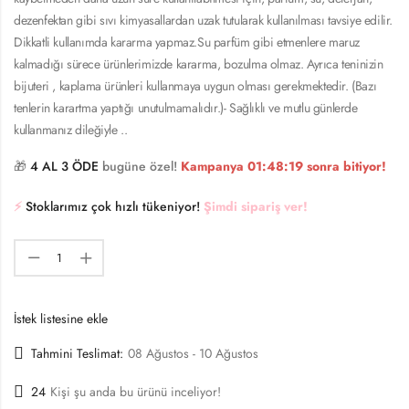
dezenfektan gibi sıvı kimyasallardan uzak tutularak kullanılması tavsiye edilir.
Dikkatli kullanımda kararma yapmaz.Su parfüm gibi etmenlere maruz
kalmadığı sürece ürünlerimizde kararma, bozulma olmaz. Ayrıca teninizin
bijuteri , kaplama ürünleri kullanmaya uygun olması gerekmektedir. (Bazı
tenlerin karartma yaptığı unutulmamalıdır.)- Sağlıklı ve mutlu günlerde
kullanmanız dileğiyle ..
🎁
4 AL 3 ÖDE
bugüne özel!
Kampanya
01:48:18
sonra bitiyor!
⚡️
Stoklarımız çok hızlı tükeniyor!
Şimdi sipariş ver!
İstek listesine ekle
Tahmini Teslimat:
08 Ağustos - 10 Ağustos
24
Kişi şu anda bu ürünü inceliyor!