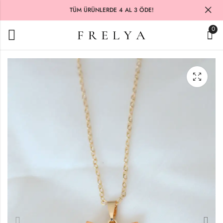
TÜM ÜRÜNLERDE 4 AL 3 ÖDE!
0