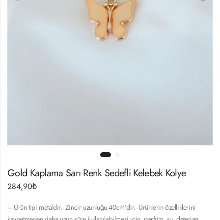
Gold Kaplama Sarı Renk Sedefli Kelebek Kolye
284,90
₺
– Ürün tipi metaldir.- Zincir uzunluğu 40cm’dir.- Ürünlerin özelliklerini
kaybetmeden daha uzun süre kullanılabilmesi için, parfüm, su, deterjan,