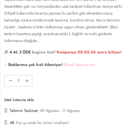
dezenfektan gibi sıvı kimyasallardan uzak tutularak kullanılması tavsiye edilir.
Dikkatli kullanımda kararma yapmaz.Su parfüm gibi etmenlere maruz
kalmadığı sürece ürünlerimizde kararma, bozulma olmaz. Ayrıca teninizin
bijuteri , kaplama ürünleri kullanmaya uygun olması gerekmektedir. (Bazı
tenlerin karartma yaptığı unutulmamalıdır.)- Sağlıklı ve mutlu günlerde
kullanmanız dileğiyle ..
🎁
4 AL 3 ÖDE
bugüne özel!
Kampanya
05:53:36
sonra bitiyor!
⚡️
Stoklarımız çok hızlı tükeniyor!
Şimdi sipariş ver!
İstek listesine ekle
Tahmini Teslimat:
09 Ağustos - 11 Ağustos
48
Kişi şu anda bu ürünü inceliyor!