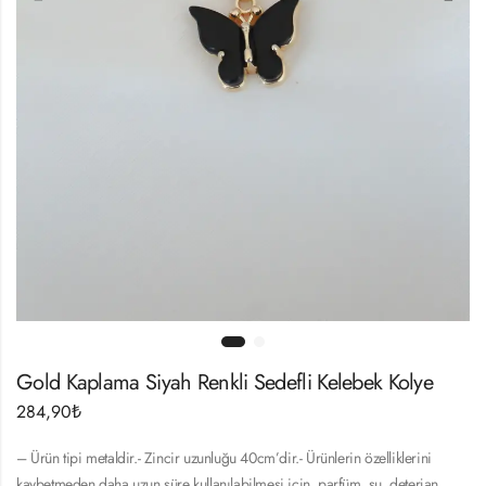
Gold Kaplama Siyah Renkli Sedefli Kelebek Kolye
284,90
₺
– Ürün tipi metaldir.- Zincir uzunluğu 40cm’dir.- Ürünlerin özelliklerini
kaybetmeden daha uzun süre kullanılabilmesi için, parfüm, su, deterjan,