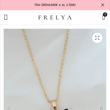
TÜM ÜRÜNLERDE 4 AL 3 ÖDE!
0