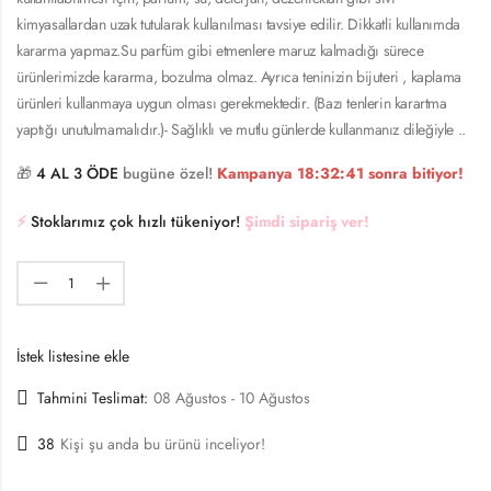
kimyasallardan uzak tutularak kullanılması tavsiye edilir. Dikkatli kullanımda
kararma yapmaz.Su parfüm gibi etmenlere maruz kalmadığı sürece
ürünlerimizde kararma, bozulma olmaz. Ayrıca teninizin bijuteri , kaplama
ürünleri kullanmaya uygun olması gerekmektedir. (Bazı tenlerin karartma
yaptığı unutulmamalıdır.)- Sağlıklı ve mutlu günlerde kullanmanız dileğiyle ..
🎁
4 AL 3 ÖDE
bugüne özel!
Kampanya
18:32:41
sonra bitiyor!
⚡️
Stoklarımız çok hızlı tükeniyor!
Şimdi sipariş ver!
İstek listesine ekle
Tahmini Teslimat:
08 Ağustos - 10 Ağustos
38
Kişi şu anda bu ürünü inceliyor!