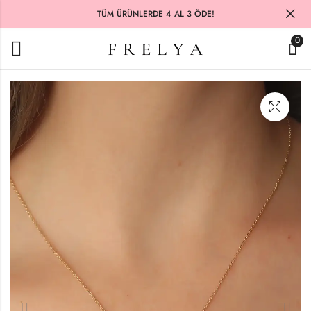
TÜM ÜRÜNLERDE 4 AL 3 ÖDE!
0