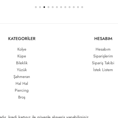
KATEGORİLER
HESABIM
Kolye
Hesabım
Küpe
Siparişlerim
Bileklik
Sipariş Takibi
Yüzük
İstek Listem
Şahmeran
Hal Hal
Piercing
Broş
ır, kredi kartınız ile güvenle alışveriş yapabilirsiniz.