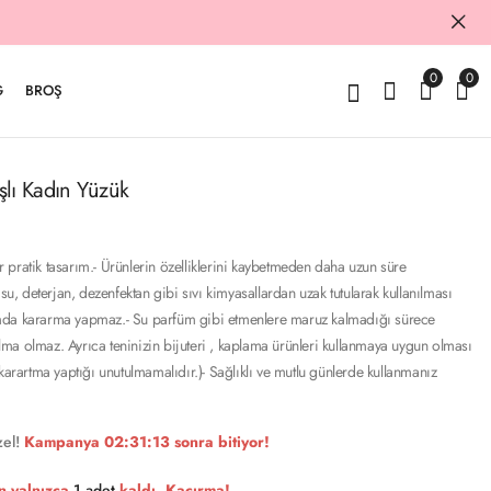
0
0
G
BROŞ
şlı Kadın Yüzük
pratik tasarım.- Ürünlerin özelliklerini kaybetmeden daha uzun süre
 su, deterjan, dezenfektan gibi sıvı kimyasallardan uzak tutularak kullanılması
lanımda kararma yapmaz.- Su parfüm gibi etmenlere maruz kalmadığı sürece
ma olmaz. Ayrıca teninizin bijuteri , kaplama ürünleri kullanmaya uygun olması
 karartma yaptığı unutulmamalıdır.)- Sağlıklı ve mutlu günlerde kullanmanız
el!
Kampanya
02:31:12
sonra bitiyor!
n yalnızca
1 adet
kaldı. Kaçırma!