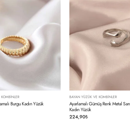
YÜZÜK VE KOMBINLER
BAYAN YÜZÜK VE KOMBINL
malı Gümüş Renk Metal Sarılan Eller Model
Ayarlamalı Altın Renk Meta
Yüzük
Oval Model Yüzük
90
₺
234,90
₺