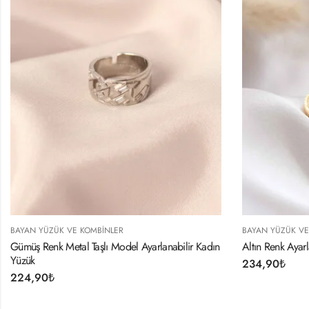
BAYAN YÜZÜK VE KOMBINLER
BAYAN 
r Kadın
Altın Renk Ayarlamalı Burgu Kadın Yüzük
Ayarla
Kadın 
234,90
₺
224,