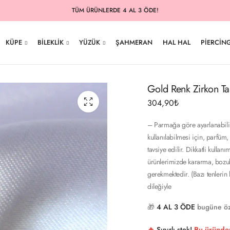
TÜM ÜRÜNLERDE 4 AL 3 ÖDE!
KÜPE
BILEKLIK
YÜZÜK
ŞAHMERAN
HAL HAL
PIERCIN
Gold Renk Zirkon Ta
304,90
₺
– Parmağa göre ayarlanabilir 
kullanılabilmesi için, parfüm,
tavsiye edilir. Dikkatli kul
ürünlerimizde kararma, bozul
gerekmektedir. (Bazı tenlerin
dileğiyle
🎁
4 AL 3 ÖDE
bugüne öz
🔥
Sınırlı stok!
Bu üründe