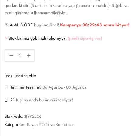
gerekmektedir. (Bazı tenlerin karartma yaptığı unutulmamalıdır.)- Sağlıklı ve
mutlu günlerde kullanmanız dileğiyle ..
🎁
4 AL 3 ÖDE
bugüne özel!
Kampanya
00:22:48
sonra bitiyor!
⚡️
Stoklarımız çok hızlı tükeniyor!
Şimdi sipariş ver!
İstek listesine ekle
Tahmini Teslimat:
06 Ağustos - 08 Ağustos
21
Kişi şu anda bu ürünü inceliyor!
Stok kodu:
BYK2706
Kategoriler:
Bayan Yüzük ve Kombinler