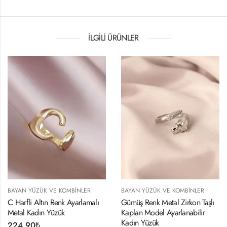
İLGILI ÜRÜNLER
 YÜZÜK VE KOMBINLER
BAYAN YÜZÜK VE KOMBINLER
BAYAN
fli Altın Renk Ayarlamalı
Gümüş Renk Metal Zirkon Taşlı
Ayarl
 Kadın Yüzük
Kaplan Model Ayarlanabilir
Bomb
Kadın Yüzük
,90
₺
234