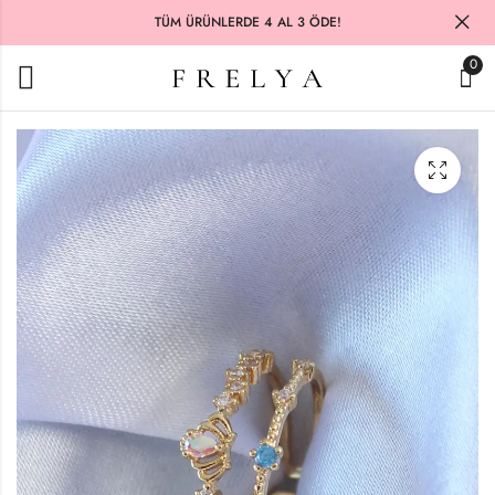
TÜM ÜRÜNLERDE 4 AL 3 ÖDE!
0