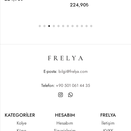
224,90
₺
E-posta:
bilgi@frelya.com
Telefon:
+90 501 061 44 35
KATEGORİLER
HESABIM
FRELYA
Kolye
Hesabım
İletişim
Küpe
Siparişlerim
KVKK