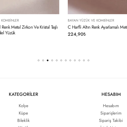
AYAN YÜZÜK VE KOMBINLER
BAYAN YÜZÜK VE KOM
 Harfli Altın Renk Ayarlamalı Metal Kadın Yüzük
Ayarlamalı Silver Re
Yüzük
24,90
₺
234,90
₺
KATEGORİLER
HESABIM
Kolye
Hesabım
Küpe
Siparişlerim
Bileklik
Sipariş Takibi