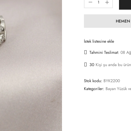
HEMEN 
İstek listesine ekle
Tahmini Teslimat:
08 Ağ
30
Kişi şu anda bu ürün
Stok kodu:
BYK2200
Kategoriler:
Bayan Yüzük v