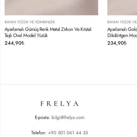
BAYAN YÜZÜK VE KOMBINLER
B
 Kristal
Ayarlamalı Gold Renk Metal Zirkon Ve Kristal Taşlı
C
Dikdörtgen Model Yüzük
2
234,90
₺
E-posta:
bilgi@frelya.com
Telefon:
+90 501 061 44 35