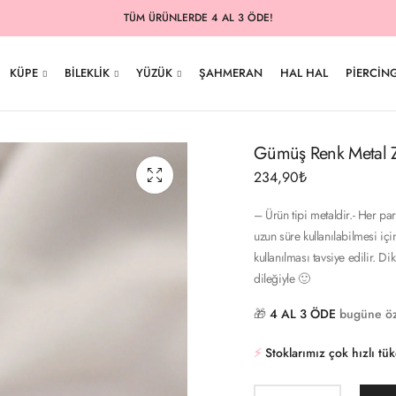
TÜM ÜRÜNLERDE 4 AL 3 ÖDE!
KÜPE
BILEKLIK
YÜZÜK
ŞAHMERAN
HAL HAL
PIERCIN
Gümüş Renk Metal Zi
234,90
₺
– Ürün tipi metaldir.- Her pa
uzun süre kullanılabilmesi içi
kullanılması tavsiye edilir. D
dileğiyle 🙂
🎁
4 AL 3 ÖDE
bugüne öz
⚡️
Stoklarımız çok hızlı tü