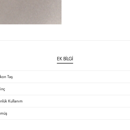
EK BILGI
rkon Taş
rinç
nlük Kullanım
müş