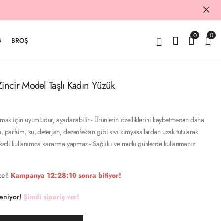
0
0
G
BROŞ
ncir Model Taşlı Kadın Yüzük
rmak için uyumludur, ayarlanabilir.- Ürünlerin özelliklerini kaybetmeden daha
n, parfüm, su, deterjan, dezenfektan gibi sıvı kimyasallardan uzak tutularak
ikkatli kullanımda kararma yapmaz.- Sağlıklı ve mutlu günlerde kullanmanız
el!
Kampanya
12:28:09
sonra bitiyor!
keniyor!
Şimdi sipariş ver!