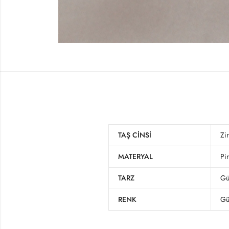
TAŞ CINSI
Zi
MATERYAL
Pi
TARZ
Gü
RENK
Gü