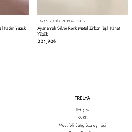
BINLER
BAYAN YÜZÜK VE KOMBINLER
nk Metal Zirkon Taşlı Kanat
Ayarlamalı Silver Renk Metal Bombeli 
Model Yüzük
234,90
₺
FRELYA
İletişim
KVKK
Mesafeli Satış Sözleşmesi