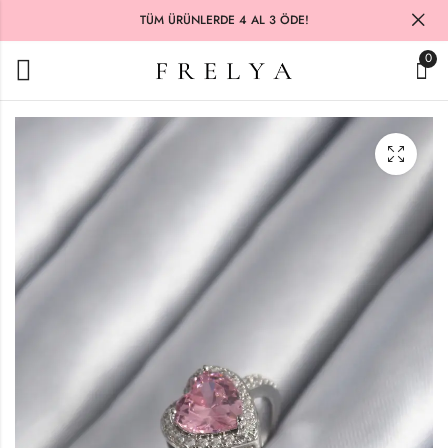
TÜM ÜRÜNLERDE 4 AL 3 ÖDE!
0