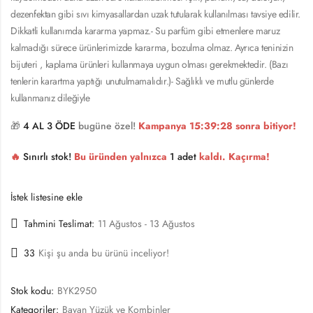
dezenfektan gibi sıvı kimyasallardan uzak tutularak kullanılması tavsiye edilir.
Dikkatli kullanımda kararma yapmaz.- Su parfüm gibi etmenlere maruz
kalmadığı sürece ürünlerimizde kararma, bozulma olmaz. Ayrıca teninizin
bijuteri , kaplama ürünleri kullanmaya uygun olması gerekmektedir. (Bazı
tenlerin karartma yaptığı unutulmamalıdır.)- Sağlıklı ve mutlu günlerde
kullanmanız dileğiyle
🎁
4 AL 3 ÖDE
bugüne özel!
Kampanya
15:39:27
sonra bitiyor!
🔥
Sınırlı stok!
Bu üründen yalnızca
1 adet
kaldı. Kaçırma!
İstek listesine ekle
Tahmini Teslimat:
11 Ağustos - 13 Ağustos
33
Kişi şu anda bu ürünü inceliyor!
Stok kodu:
BYK2950
Kategoriler:
Bayan Yüzük ve Kombinler