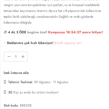
rengini uzun süre koruyabilmesi için parfüm, su ve kimyasal maddelerle
temasından kaçınmanızı öneririz.-Ayrıca her cilt yapısının takı kullanımına
tepkisi farklı olabileceği unutulmamalıdır.-Sağlıklı ve mutlu günlerde
kullanmanız dileğiyle.
🎁
4 AL 3 ÖDE
bugüne özel!
Kampanya
18:54:36
sonra bitiyor!
⚡️
Stoklarımız çok hızlı tükeniyor!
Şimdi sipariş ver!
İstek listesine ekle
Tahmini Teslimat:
09 Ağustos - 11 Ağustos
50
Kişi şu anda bu ürünü inceliyor!
Stok kodu:
BB8528