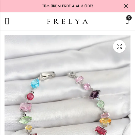
TÜM ÜRÜNLERDE 4 AL 3 ÖDE!
0