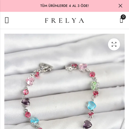
TÜM ÜRÜNLERDE 4 AL 3 ÖDE!
0