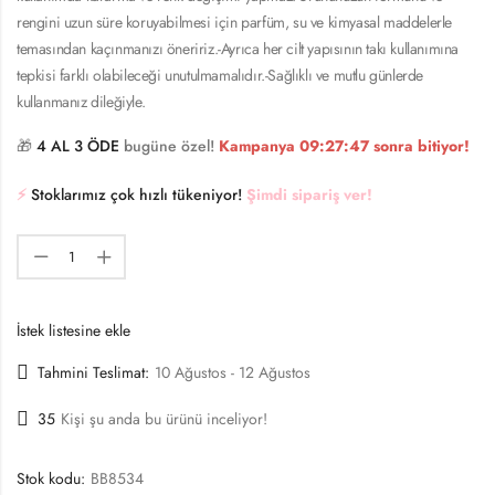
rengini uzun süre koruyabilmesi için parfüm, su ve kimyasal maddelerle
temasından kaçınmanızı öneririz.-Ayrıca her cilt yapısının takı kullanımına
tepkisi farklı olabileceği unutulmamalıdır.-Sağlıklı ve mutlu günlerde
kullanmanız dileğiyle.
🎁
4 AL 3 ÖDE
bugüne özel!
Kampanya
09:27:46
sonra bitiyor!
⚡️
Stoklarımız çok hızlı tükeniyor!
Şimdi sipariş ver!
İstek listesine ekle
Tahmini Teslimat:
10 Ağustos - 12 Ağustos
35
Kişi şu anda bu ürünü inceliyor!
Stok kodu:
BB8534