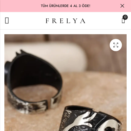
TÜM ÜRÜNLERDE 4 AL 3 ÖDE!
0