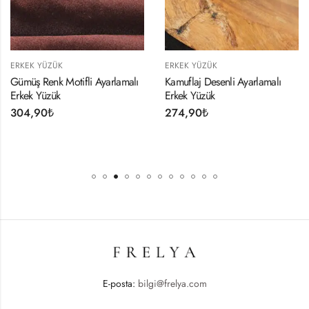
ERKEK YÜZÜK
ERKEK YÜZÜK
i Ayarlamalı
Kamuflaj Desenli Ayarlamalı
Gümüş Renk Düğ
Erkek Yüzük
Ayarlamalı Erkek 
274,90
₺
304,90
₺
E-posta:
bilgi@frelya.com