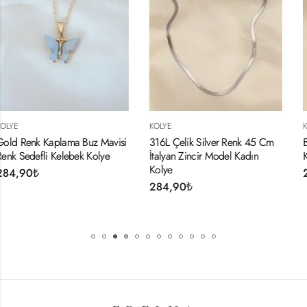
KOLYE
KOLYE
Mavisi
316L Çelik Silver Renk 45 Cm
Beyaz Sedefli Kelebek Fi
lye
İtalyan Zincir Model Kadın
Kadın Kolye
Kolye
284,90
₺
284,90
₺