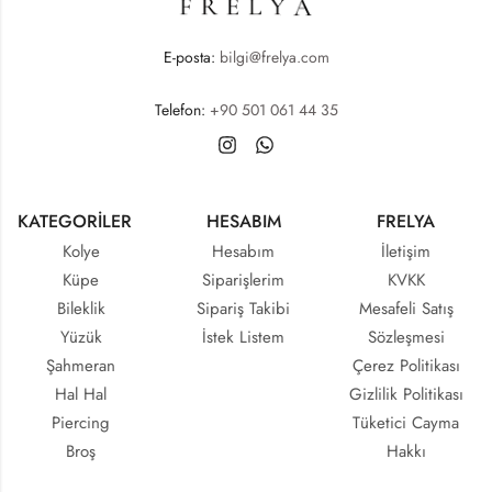
E-posta:
bilgi@frelya.com
Telefon:
+90 501 061 44 35
KATEGORİLER
HESABIM
FRELYA
Kolye
Hesabım
İletişim
Küpe
Siparişlerim
KVKK
Bileklik
Sipariş Takibi
Mesafeli Satış
Yüzük
İstek Listem
Sözleşmesi
Şahmeran
Çerez Politikası
Hal Hal
Gizlilik Politikası
Piercing
Tüketici Cayma
Broş
Hakkı