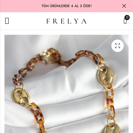
TÜM ÜRÜNLERDE 4 AL 3 ÖDE!
0