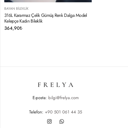
BAYAN BILEKLIK
316L Kararmaz Çelik Gümüş Renk Dalga Model
Kelepçe Kadın Bileklik
364,90
₺
E-posta:
bilgi@frelya.com
Telefon:
+90 501 061 44 35