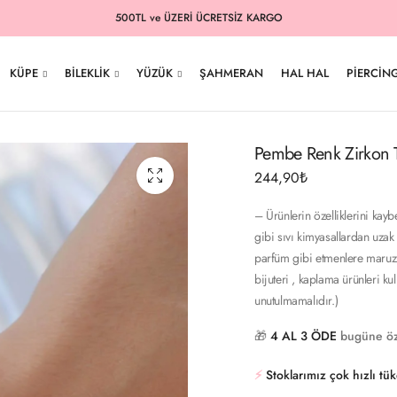
500TL ve ÜZERİ ÜCRETSİZ KARGO
KÜPE
BILEKLIK
YÜZÜK
ŞAHMERAN
HAL HAL
PIERCIN
Pembe Renk Zirkon Ta
244,90
₺
– Ürünlerin özelliklerini kay
gibi sıvı kimyasallardan uzak 
parfüm gibi etmenlere maruz 
bijuteri , kaplama ürünleri k
unutulmamalıdır.)
🎁
4 AL 3 ÖDE
bugüne öz
⚡️
Stoklarımız çok hızlı tü