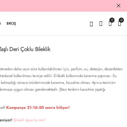
0
0
G
BROŞ
şlı Deri Çoklu Bileklik
betmeden daha uzun süre kullanılabilmesi için, parfüm, su, deterjan, dezenfektan
tutularak kullanılması tavsiye edilir. Dikkatli kullanımda kararma yapmaz.- Su
kalmadığı sürece ürünlerimizde kararma, bozulma olmaz. Ayrıca teninizin
ullanmaya uygun olması gerekmektedir. (Bazı tenlerin karartma yaptığı
el!
Kampanya
21:16:49
sonra bitiyor!
keniyor!
Şimdi sipariş ver!