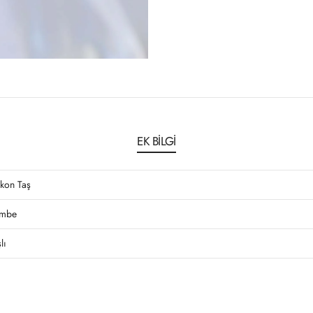
EK BILGI
rkon Taş
mbe
lı