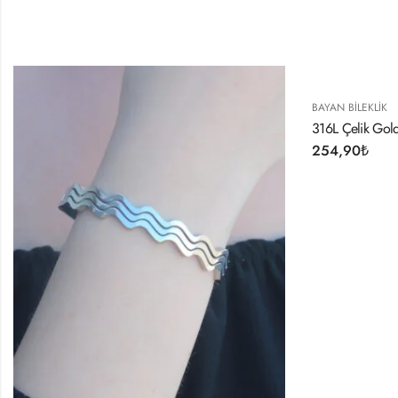
BAYAN BILEKLIK
316L Çelik Gold 
254,90
₺