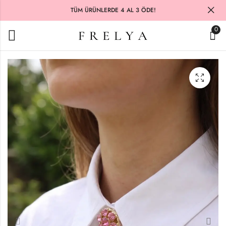
TÜM ÜRÜNLERDE 4 AL 3 ÖDE!
0