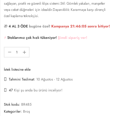
sağlayan, pratik ve güvenli klips sistemi.Stil: Gömlek yakaları, manşetler
veya ceket düğmeleri için idealdir.Dayanıklılık: Kararmaya karşı dirençli
özel kaplama teknolojisi.
🎁
4 AL 3 ÖDE
bugüne özel!
Kampanya
21:46:05
sonra bitiyor!
⚡️
Stoklarımız çok hızlı tükeniyor!
Şimdi sipariş ver!
İstek listesine ekle
Tahmini Teslimat:
10 Ağustos - 12 Ağustos
47
Kişi şu anda bu ürünü inceliyor!
Stok kodu:
BR485
Kategoriler:
Broş