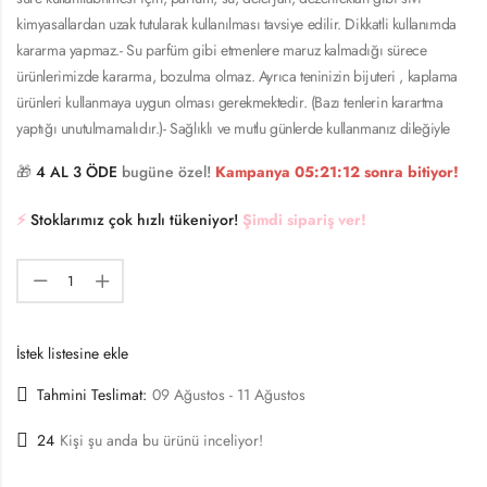
kimyasallardan uzak tutularak kullanılması tavsiye edilir. Dikkatli kullanımda
kararma yapmaz.- Su parfüm gibi etmenlere maruz kalmadığı sürece
ürünlerimizde kararma, bozulma olmaz. Ayrıca teninizin bijuteri , kaplama
ürünleri kullanmaya uygun olması gerekmektedir. (Bazı tenlerin karartma
yaptığı unutulmamalıdır.)- Sağlıklı ve mutlu günlerde kullanmanız dileğiyle
🎁
4 AL 3 ÖDE
bugüne özel!
Kampanya
05:21:11
sonra bitiyor!
⚡️
Stoklarımız çok hızlı tükeniyor!
Şimdi sipariş ver!
İstek listesine ekle
Tahmini Teslimat:
09 Ağustos - 11 Ağustos
24
Kişi şu anda bu ürünü inceliyor!