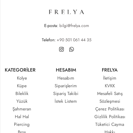
E-posta:
bilgi@frelya.com
Telefon:
+90 501 061 44 35
KATEGORİLER
HESABIM
FRELYA
Kolye
Hesabım
İletişim
Küpe
Siparişlerim
KVKK
Bileklik
Sipariş Takibi
Mesafeli Satış
Yüzük
İstek Listem
Sözleşmesi
Şahmeran
Çerez Politikası
Hal Hal
Gizlilik Politikası
Piercing
Tüketici Cayma
Broş
Hakkı