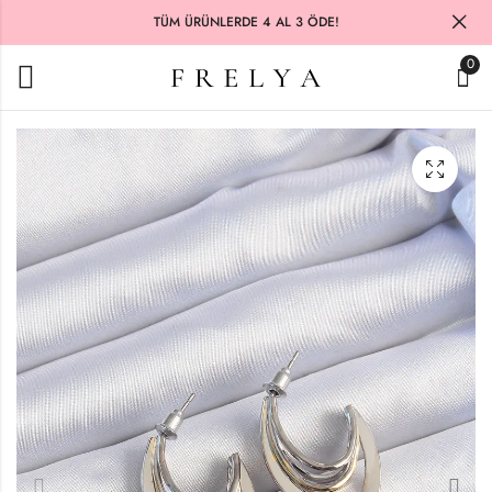
TÜM ÜRÜNLERDE 4 AL 3 ÖDE!
0