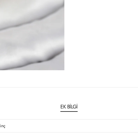
EK BILGI
rinç