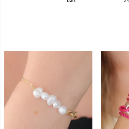
TARZ
Sp