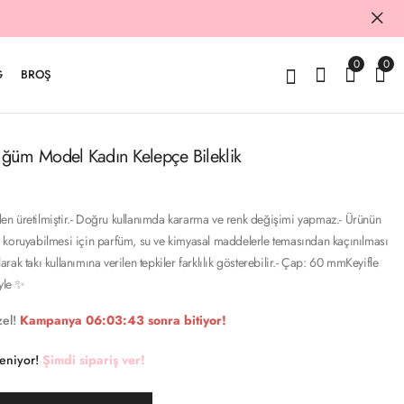
0
0
G
BROŞ
ğüm Model Kadın Kelepçe Bileklik
n üretilmiştir.- Doğru kullanımda kararma ve renk değişimi yapmaz.- Ürünün
 koruyabilmesi için parfüm, su ve kimyasal maddelerle temasından kaçınılması
olarak takı kullanımına verilen tepkiler farklılık gösterebilir.- Çap: 60 mmKeyifle
iyle ✨
el!
Kampanya
06:03:42
sonra bitiyor!
keniyor!
Şimdi sipariş ver!