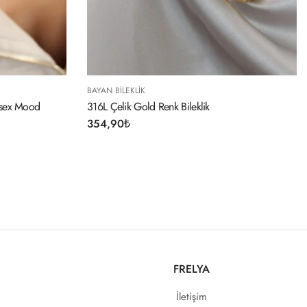
AYAN BILEKLIK
BAYAN BILEKLIK
16L Çelik Gold Renk Bileklik
316L Çelik Gold Ren
Taşlı Kadın Bileklik
54,90
₺
294,90
₺
FRELYA
İletişim