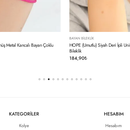
BAYAN BILEKLIK
B
n Çoklu
HOPE (Umutlu) Siyah Deri İpli Unisex Mood
3
Bileklik
3
184,90
₺
KATEGORİLER
HESABIM
Kolye
Hesabım