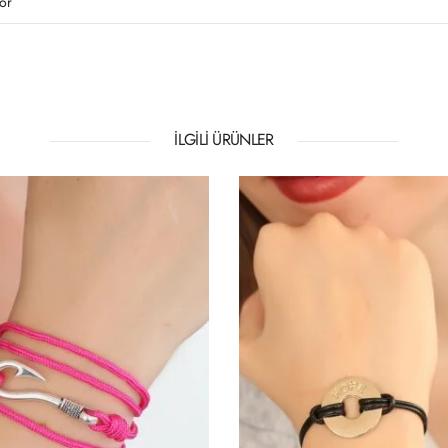
or
İLGILI ÜRÜNLER