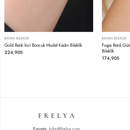
BAYAN BILEKLIK
uk Model Kadın Bileklik
Fuşya Renk Gümüş Metal Kancalı Baya
Bileklik
174,90
₺
E-posta:
bilgi@frelya.com