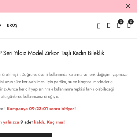
0
0
G
BROŞ
Seri Yıldız Model Zirkon Taşlı Kadın Bileklik
 üretilmiştir.-Doğru ve özenli kullanımda kararma ve renk değişimi yapmaz.-
i uzun süre koruyabilmesi için parfüm, su ve kimyasal maddelerle
z.-Ayrıca her cilt yapısının takı kullanımına tepkisi farklı olabileceği
utlu günlerde kullanmanız dileğiyle.
el!
Kampanya
09:23:00
sonra bitiyor!
n yalnızca
9 adet
kaldı. Kaçırma!