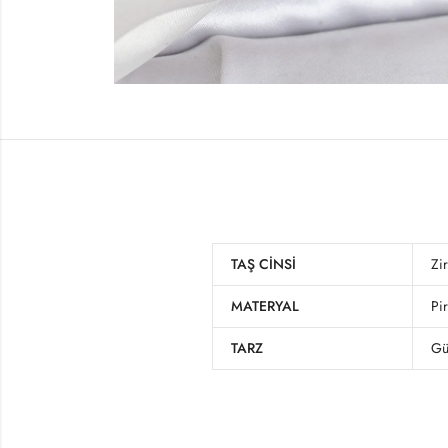
TAŞ CINSI
Zi
MATERYAL
Pi
TARZ
Gü