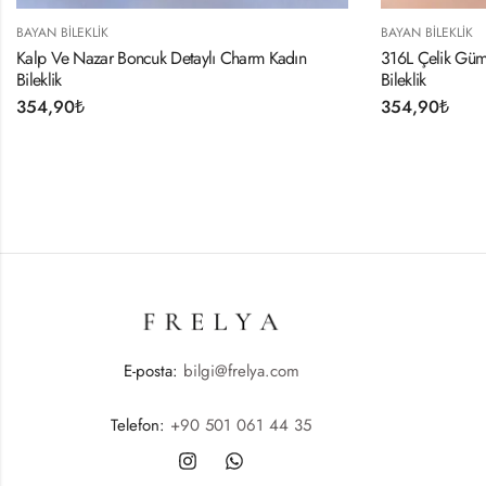
BAYAN BILEKLIK
ylı Charm Kadın
316L Çelik Gümüş Renk Minimal Top Figür Ka
Bileklik
354,90
₺
E-posta:
bilgi@frelya.com
Telefon:
+90 501 061 44 35