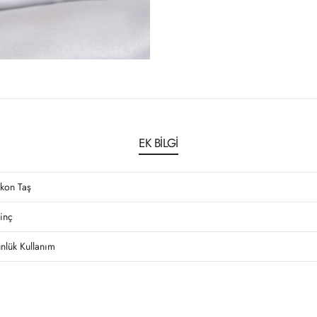
EK BILGI
rkon Taş
rinç
nlük Kullanım