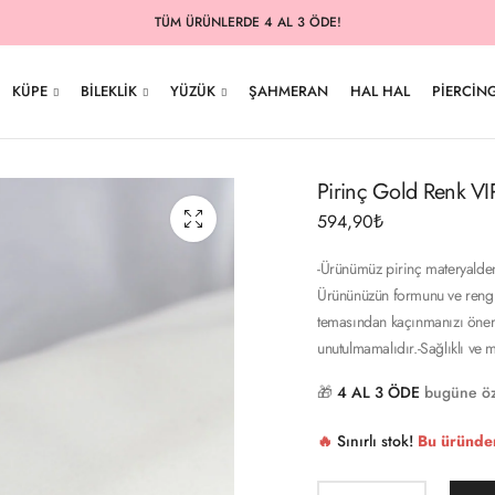
TÜM ÜRÜNLERDE 4 AL 3 ÖDE!
KÜPE
BILEKLIK
YÜZÜK
ŞAHMERAN
HAL HAL
PIERCIN
Pirinç Gold Renk VIP 
594,90
₺
-Ürünümüz pirinç materyalden
Ürününüzün formunu ve rengin
temasından kaçınmanızı öneriri
unutulmamalıdır.-Sağlıklı ve m
🎁
4 AL 3 ÖDE
bugüne öz
🔥
Sınırlı stok!
Bu üründe