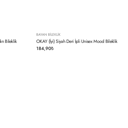
EKLIK
BAYAN BILEKLIK
) Siyah Deri İpli Unisex Mood Bileklik
LOVE (Aşık) Siyah Deri İpli
₺
194,90
₺