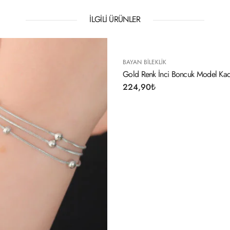
İLGILI ÜRÜNLER
BAYAN BILEKLIK
BAYAN BIL
Gold Renk İnci Boncuk Model Kadın Bileklik
OKAY (İyi
224,90
₺
184,90