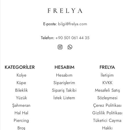
E-posta:
bilgi@frelya.com
Telefon:
+90 501 061 44 35
KATEGORİLER
HESABIM
FRELYA
Kolye
Hesabım
İletişim
Küpe
Siparişlerim
KVKK
Bileklik
Sipariş Takibi
Mesafeli Satış
Yüzük
İstek Listem
Sözleşmesi
Şahmeran
Çerez Politikası
Hal Hal
Gizlilik Politikası
Piercing
Tüketici Cayma
Broş
Hakkı