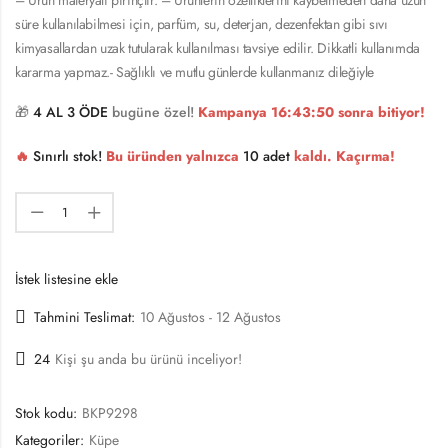
süre kullanılabilmesi için, parfüm, su, deterjan, dezenfektan gibi sıvı
kimyasallardan uzak tutularak kullanılması tavsiye edilir. Dikkatli kullanımda
kararma yapmaz.- Sağlıklı ve mutlu günlerde kullanmanız dileğiyle
🎁
4 AL 3 ÖDE
bugüne özel!
Kampanya
16:43:50
sonra bitiyor!
🔥
Sınırlı stok!
Bu üründen yalnızca
10 adet
kaldı. Kaçırma!
İstek listesine ekle
Tahmini Teslimat:
10 Ağustos - 12 Ağustos
24
Kişi şu anda bu ürünü inceliyor!
Stok kodu:
BKP9298
Kategoriler:
Küpe