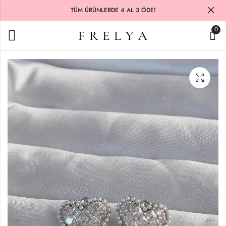
TÜM ÜRÜNLERDE 4 AL 3 ÖDE!
0