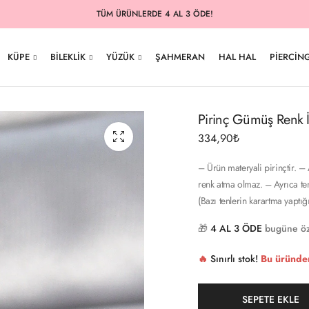
TÜM ÜRÜNLERDE 4 AL 3 ÖDE!
KÜPE
BILEKLIK
YÜZÜK
ŞAHMERAN
HAL HAL
PIERCIN
Pirinç Gümüş Renk İnc
334,90
₺
– Ürün materyali pirinçtir. 
renk atma olmaz. – Ayrıca ten
(Bazı tenlerin karartma yaptı
🎁
4 AL 3 ÖDE
bugüne öz
🔥
Sınırlı stok!
Bu üründe
SEPETE EKLE