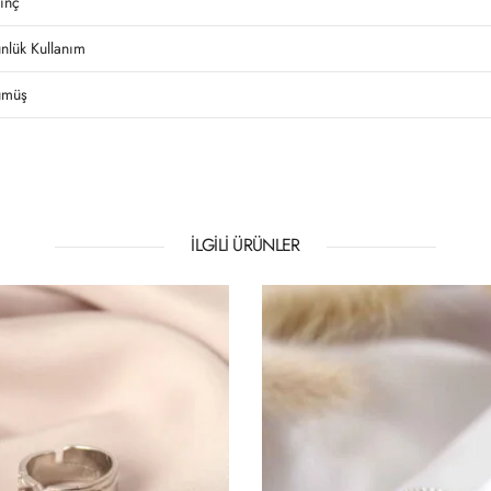
rinç
nlük Kullanım
müş
İLGILI ÜRÜNLER