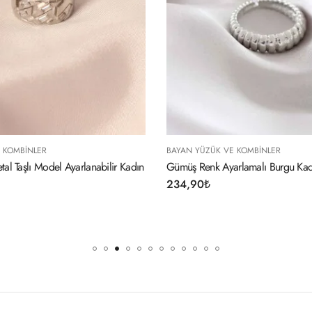
YAN YÜZÜK VE KOMBINLER
BAYAN YÜZÜK VE KOMB
müş Renk Ayarlamalı Burgu Kadın Yüzük
Otantik Yılan Tasarım
4,90
₺
224,90
₺