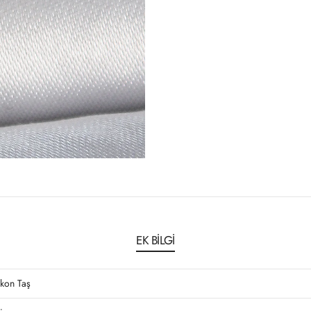
EK BILGI
rkon Taş