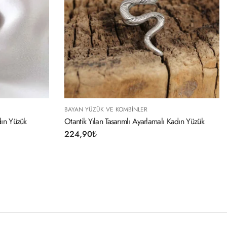
INLER
BAYAN YÜZÜK VE KOMBINLER
lı Ayarlamalı Kadın Yüzük
Gümüş Renk Baget Ve Zirkon Taşlı Kare
234,90
₺