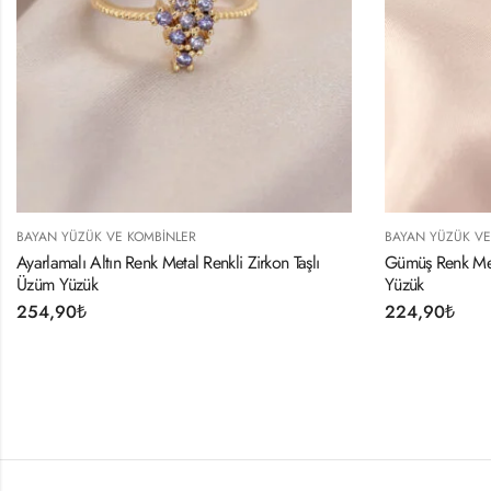
BAYAN YÜZÜK VE KOMBINLER
BA
 Taşlı
Gümüş Renk Metal Taşlı Model Ayarlanabilir Kadın
Gü
Yüzük
23
224,90
₺