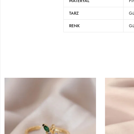
MATERYAL
Pi
TARZ
Gü
RENK
Gü