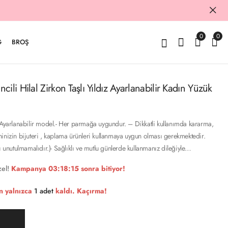
0
0
G
BROŞ
ili Hilal Zirkon Taşlı Yıldız Ayarlanabilir Kadın Yüzük
– Ayarlanabilir model.- Her parmağa uygundur. – Dikkatli kullanımda kararma,
inizin bijuteri , kaplama ürünleri kullanmaya uygun olması gerekmektedir.
ğı unutulmamalıdır.)- Sağlıklı ve mutlu günlerde kullanmanız dileğiyle…
el!
Kampanya
03:18:14
sonra bitiyor!
n yalnızca
1 adet
kaldı. Kaçırma!