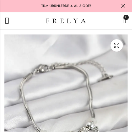
TÜM ÜRÜNLERDE 4 AL 3 ÖDE!
0