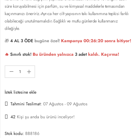
süre koruyabilmesi için parfüm, su ve kimyasal maddelerle temasından
kaçınmanızı öneririz.-Ayrıca her cilt yapısının takı kullanımına tepkisi farklı
olabileceği unutulmamalıdır.-Sağlıklı ve mutlu günlerde kullanmanız
dileğiyle.
🎁
4 AL 3 ÖDE
bugüne özel!
Kampanya
00:26:20
sonra bitiyor!
🔥
Sınırlı stok!
Bu üründen yalnızca
3 adet
kaldı. Kaçırma!
İstek listesine ekle
Tahmini Teslimat:
07 Ağustos - 09 Ağustos
42
Kişi şu anda bu ürünü inceliyor!
Stok kodu:
BB8186