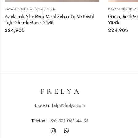
MBINLER
BAYAN YÜZÜK VE KOMBINLER
k Metal Zirkon Taş Ve Kristal
Gümüş Renk Metal Taşlı Model Ayarlana
 Yüzük
Yüzük
224,90
₺
E-posta:
bilgi@frelya.com
Telefon:
+90 501 061 44 35