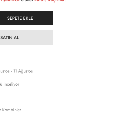
SEPETE EKLE
SATIN AL
ustos - 11 Ağustos
ü inceliyor!
e Kombinler