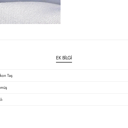
EK BILGI
rkon Taş
müş
lı