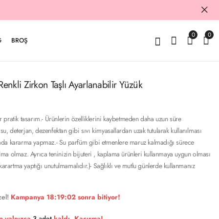
0
0
G
BROŞ
nkli Zirkon Taşlı Ayarlanabilir Yüzük
pratik tasarım.- Ürünlerin özelliklerini kaybetmeden daha uzun süre
 su, deterjan, dezenfektan gibi sıvı kimyasallardan uzak tutularak kullanılması
lanımda kararma yapmaz.- Su parfüm gibi etmenlere maruz kalmadığı sürece
ma olmaz. Ayrıca teninizin bijuteri , kaplama ürünleri kullanmaya uygun olması
 karartma yaptığı unutulmamalıdır.)- Sağlıklı ve mutlu günlerde kullanmanız
el!
Kampanya
18:19:01
sonra bitiyor!
n yalnızca
3 adet
kaldı. Kaçırma!