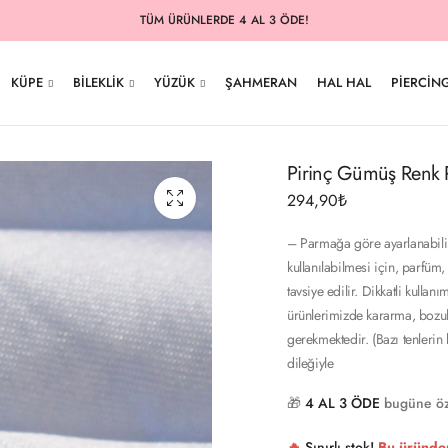
500TL ve ÜZERİ ÜCRETSİZ KARGO
KÜPE
BILEKLIK
YÜZÜK
ŞAHMERAN
HAL HAL
PIERCIN
Pirinç Gümüş Renk Re
294,90
₺
– Parmağa göre ayarlanabilir 
kullanılabilmesi için, parfüm,
tavsiye edilir. Dikkatli kul
ürünlerimizde kararma, bozul
gerekmektedir. (Bazı tenlerin
dileğiyle
🎁
4 AL 3 ÖDE
bugüne öz
🔥
Sınırlı stok!
Bu üründe