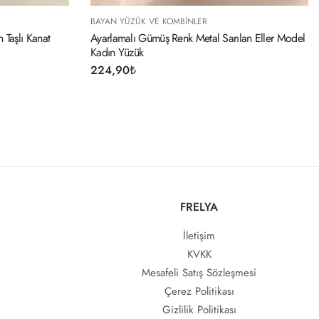
AYAN YÜZÜK VE KOMBINLER
BAYAN YÜZÜK VE KO
yarlamalı Gümüş Renk Metal Sarılan Eller Model
Ayarlamalı Altın Ren
adın Yüzük
Üzüm Yüzük
24,90
₺
254,90
₺
FRELYA
İletişim
KVKK
Mesafeli Satış Sözleşmesi
Çerez Politikası
Gizlilik Politikası