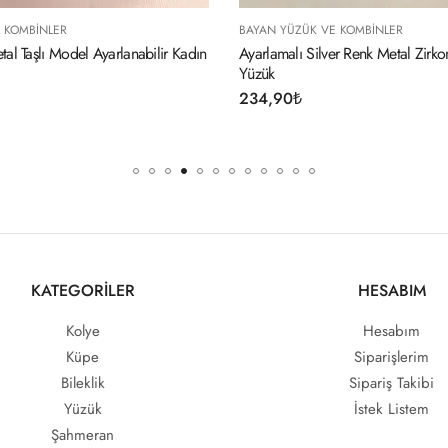
BAYAN YÜZÜK VE KOMBINLER
B
bilir Kadın
Ayarlamalı Silver Renk Metal Zirkon Taşlı Kanat
A
Yüzük
K
234,90
₺
2
KATEGORİLER
HESABIM
Kolye
Hesabım
Küpe
Siparişlerim
Bileklik
Sipariş Takibi
Yüzük
İstek Listem
Şahmeran