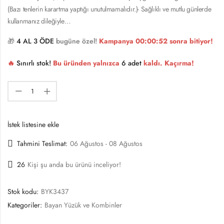
(Bazı tenlerin karartma yaptığı unutulmamalıdır.)- Sağlıklı ve mutlu günlerde
kullanmanız dileğiyle…
🎁
4 AL 3 ÖDE
bugüne özel!
Kampanya
00:00:52
sonra bitiyor!
🔥
Sınırlı stok!
Bu üründen yalnızca
6 adet
kaldı. Kaçırma!
İstek listesine ekle
Tahmini Teslimat:
06 Ağustos - 08 Ağustos
26
Kişi şu anda bu ürünü inceliyor!
Stok kodu:
BYK3437
Kategoriler:
Bayan Yüzük ve Kombinler