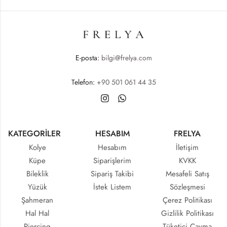
E-posta:
bilgi@frelya.com
Telefon:
+90 501 061 44 35
KATEGORİLER
HESABIM
FRELYA
Kolye
Hesabım
İletişim
Küpe
Siparişlerim
KVKK
Bileklik
Sipariş Takibi
Mesafeli Satış
Yüzük
İstek Listem
Sözleşmesi
Şahmeran
Çerez Politikası
Hal Hal
Gizlilik Politikası
Piercing
Tüketici Cayma