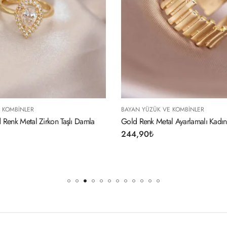
BAYAN YÜZÜK VE KOMBINLER
BAYAN YÜZÜK VE K
Gold Renk Metal Ayarlamalı Kadın Yüzük
Ayarlamalı Gold Re
Yüzük
244,90
₺
224,90
₺