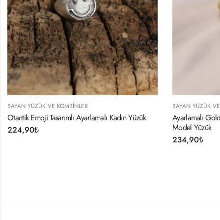
BAYAN YÜZÜK VE KOMBINLER
adın Yüzük
Ayarlamalı Gold Renk Metal Zirkon Taşlı Damla
Model Yüzük
234,90
₺