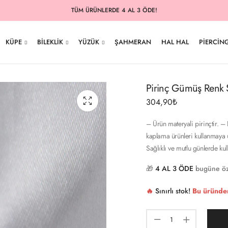
TÜM ÜRÜNLERDE 4 AL 3 ÖDE!
KÜPE
BILEKLIK
YÜZÜK
ŞAHMERAN
HAL HAL
PIERCIN
Pirinç Gümüş Renk S
304,90
₺
– Ürün materyali pirinçtir. – 
kaplama ürünleri kullanmaya u
Sağlıklı ve mutlu günlerde ku
🎁
4 AL 3 ÖDE
bugüne öz
🔥
Sınırlı stok!
Bu üründe