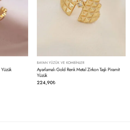
OMBINLER
BAYAN YÜZÜK VE KOMBINLER
nk Metal Zirkon Taşlı Piramit
Ayarlamalı Altın Renk Metal Zirkon Ve 
Oval Model Yüzük
234,90
₺