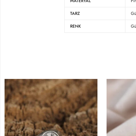
MATERYAL
Pi
TARZ
Gü
RENK
Gü