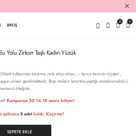
0
0
G
BROŞ
u Yolu Zirkon Taşlı Kadın Yüzük
Dikkatli kullanımda kararma, renk atma olmaz. – Ayrıca teninizin bijuteri ,
ygun olması gerekmektedir. (Bazı tenlerin karartma yaptığı unutulmamalıdır.)-
llanmanız dileğiyle…
el!
Kampanya
20:14:17
sonra bitiyor!
n yalnızca
8 adet
kaldı. Kaçırma!
SEPETE EKLE