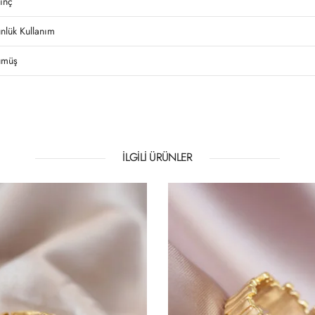
rinç
nlük Kullanım
müş
İLGILI ÜRÜNLER