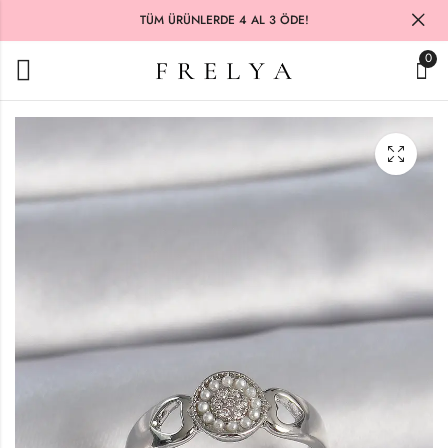
TÜM ÜRÜNLERDE 4 AL 3 ÖDE!
0