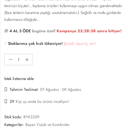
teninizin bijuteri , kaplama ürünleri kullanmaya uygun olması gerekmektedir.
(Bazı tenlerin karartma yaptığı unutulmamalıdır.)- Sağlıklı ve mutlu günlerde
kullanmanız dileğiyle…
🎁
4 AL 3 ÖDE
bugüne özel!
Kampanya
23:28:38
sonra bitiyor!
⚡️
Stoklarımız çok hızlı tükeniyor!
Şimdi sipariş ver!
İstek listesine ekle
Tahmini Teslimat:
07 Ağustos - 09 Ağustos
29
Kişi şu anda bu ürünü inceliyor!
Stok kodu:
BYK3359
Kategoriler:
Bayan Yüzük ve Kombinler