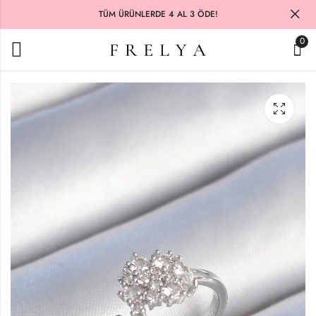
TÜM ÜRÜNLERDE 4 AL 3 ÖDE!
0