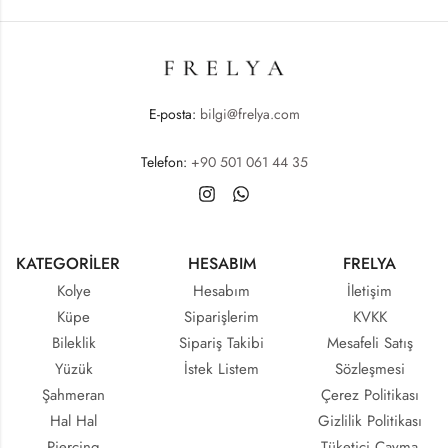
E-posta:
bilgi@frelya.com
Telefon:
+90 501 061 44 35
KATEGORİLER
HESABIM
FRELYA
Kolye
Hesabım
İletişim
Küpe
Siparişlerim
KVKK
Bileklik
Sipariş Takibi
Mesafeli Satış
Yüzük
İstek Listem
Sözleşmesi
Şahmeran
Çerez Politikası
Hal Hal
Gizlilik Politikası
Piercing
Tüketici Cayma