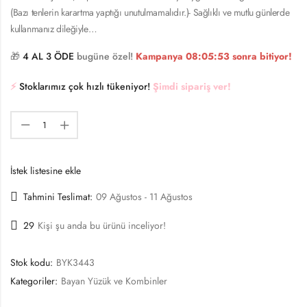
(Bazı tenlerin karartma yaptığı unutulmamalıdır.)- Sağlıklı ve mutlu günlerde
kullanmanız dileğiyle…
🎁
4 AL 3 ÖDE
bugüne özel!
Kampanya
08:05:52
sonra bitiyor!
⚡️
Stoklarımız çok hızlı tükeniyor!
Şimdi sipariş ver!
İstek listesine ekle
Tahmini Teslimat:
09 Ağustos - 11 Ağustos
29
Kişi şu anda bu ürünü inceliyor!
Stok kodu:
BYK3443
Kategoriler:
Bayan Yüzük ve Kombinler