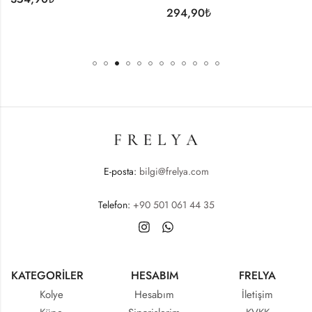
294,90
₺
334,90
₺
E-posta:
bilgi@frelya.com
Telefon:
+90 501 061 44 35
KATEGORİLER
HESABIM
FRELYA
Kolye
Hesabım
İletişim