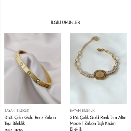
İLGILI ÜRÜNLER
IK
BAYAN BILEKLIK
BAYAN BILEKL
Gold Renk Zirkon
316L Çelik Gold Renk Tam Altın
Gold Renk Y
Modelli Zirkon Taşlı Kadın
Zirkon Taş D
Bileklik
Bileklik