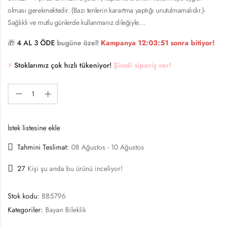
olması gerekmektedir. (Bazı tenlerin karartma yaptığı unutulmamalıdır.)-
Sağlıklı ve mutlu günlerde kullanmanız dileğiyle…
🎁
4 AL 3 ÖDE
bugüne özel!
Kampanya
12:03:51
sonra bitiyor!
⚡️
Stoklarımız çok hızlı tükeniyor!
Şimdi sipariş ver!
İstek listesine ekle
Tahmini Teslimat:
08 Ağustos - 10 Ağustos
27
Kişi şu anda bu ürünü inceliyor!
Stok kodu:
BB5796
Kategoriler:
Bayan Bileklik