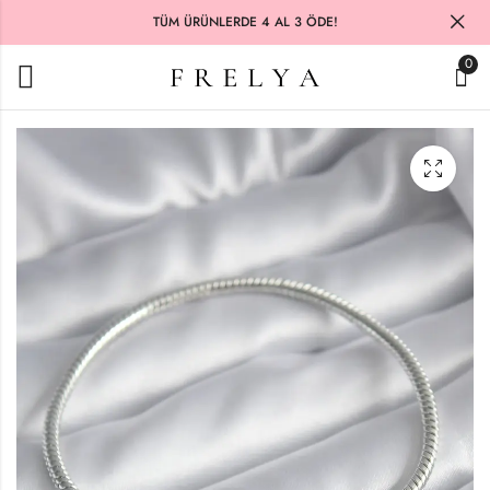
TÜM ÜRÜNLERDE 4 AL 3 ÖDE!
0