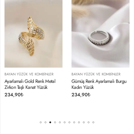
 KOMBINLER
BAYAN YÜZÜK VE KOMBINLER
BAYAN YÜZÜK VE
 Renk Metal
Gümüş Renk Ayarlamalı Burgu
Ayarlamalı Güm
at Yüzük
Kadın Yüzük
Zirkon Taş Ve Kris
Kelebek Model 
234,90
₺
224,90
₺