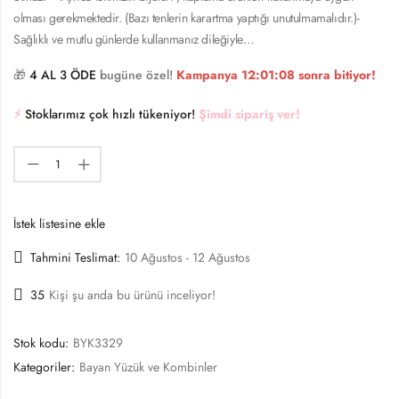
olması gerekmektedir. (Bazı tenlerin karartma yaptığı unutulmamalıdır.)-
Sağlıklı ve mutlu günlerde kullanmanız dileğiyle…
🎁
4 AL 3 ÖDE
bugüne özel!
Kampanya
12:01:08
sonra bitiyor!
⚡️
Stoklarımız çok hızlı tükeniyor!
Şimdi sipariş ver!
İstek listesine ekle
Tahmini Teslimat:
10 Ağustos - 12 Ağustos
35
Kişi şu anda bu ürünü inceliyor!
Stok kodu:
BYK3329
Kategoriler:
Bayan Yüzük ve Kombinler