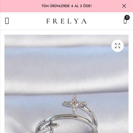
TÜM ÜRÜNLERDE 4 AL 3 ÖDE!
0