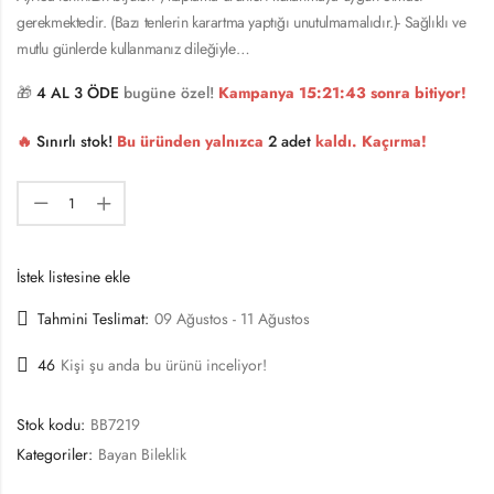
gerekmektedir. (Bazı tenlerin karartma yaptığı unutulmamalıdır.)- Sağlıklı ve
mutlu günlerde kullanmanız dileğiyle…
🎁
4 AL 3 ÖDE
bugüne özel!
Kampanya
15:21:42
sonra bitiyor!
🔥
Sınırlı stok!
Bu üründen yalnızca
2 adet
kaldı. Kaçırma!
İstek listesine ekle
Tahmini Teslimat:
09 Ağustos - 11 Ağustos
46
Kişi şu anda bu ürünü inceliyor!
Stok kodu:
BB7219
Kategoriler:
Bayan Bileklik