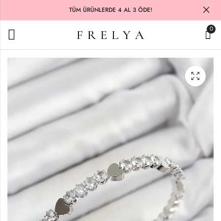
TÜM ÜRÜNLERDE 4 AL 3 ÖDE!
0