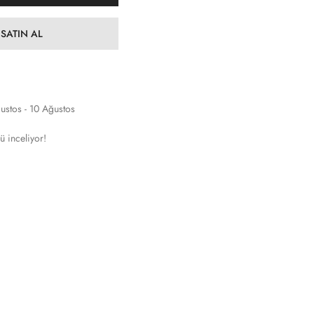
SATIN AL
ustos - 10 Ağustos
ü inceliyor!