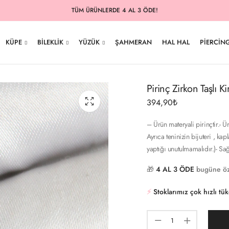
TÜM ÜRÜNLERDE 4 AL 3 ÖDE!
KÜPE
BILEKLIK
YÜZÜK
ŞAHMERAN
HAL HAL
PIERCIN
Pirinç Zirkon Taşlı
394,90
₺
– Ürün materyali pirinçtir.- 
Ayrıca teninizin bijuteri , k
yaptığı unutulmamalıdır.)- Sa
🎁
4 AL 3 ÖDE
bugüne öz
⚡️
Stoklarımız çok hızlı tü