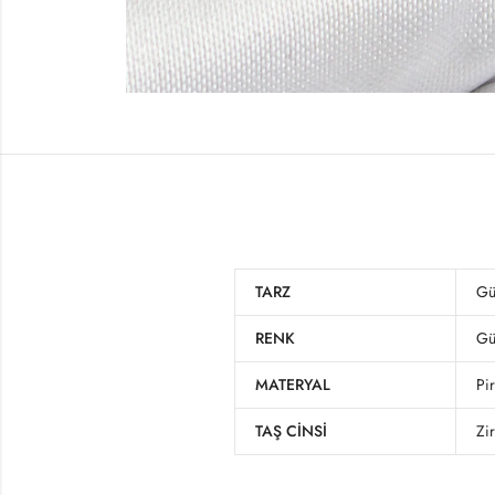
TARZ
Gü
RENK
Gü
MATERYAL
Pi
TAŞ CINSI
Zi