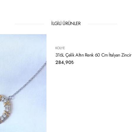
İLGILI ÜRÜNLER
KOLYE
n Renk 60 Cm İtalyan Zincir Kolye
316L Çelik Rose Renk İşlemeli Salla
Kolye
274,90
₺