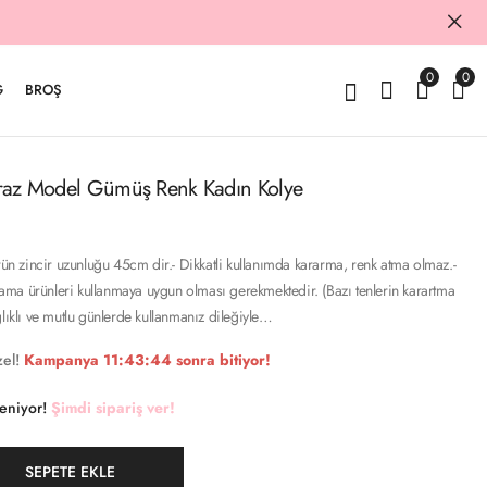
0
0
G
BROŞ
 Kiraz Model Gümüş Renk Kadın Kolye
Ürün zincir uzunluğu 45cm dir.- Dikkatli kullanımda kararma, renk atma olmaz.-
aplama ürünleri kullanmaya uygun olması gerekmektedir. (Bazı tenlerin karartma
ğlıklı ve mutlu günlerde kullanmanız dileğiyle…
el!
Kampanya
11:43:43
sonra bitiyor!
keniyor!
Şimdi sipariş ver!
SEPETE EKLE