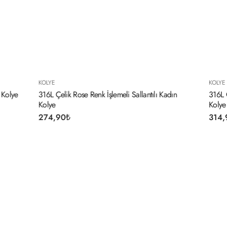
KOLYE
ntılı Kadın
316L Çelik Gümüş Renk Açılır Yonca Model Kadın
Kolye
314,90
₺