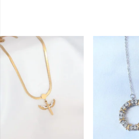
KOLYE
316L Çelik Altı
284,90
₺