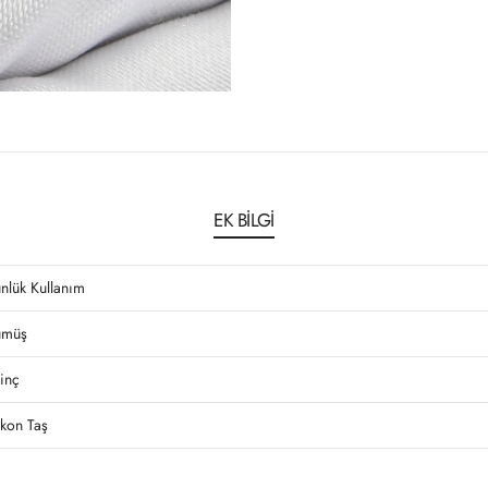
EK BILGI
nlük Kullanım
müş
rinç
rkon Taş