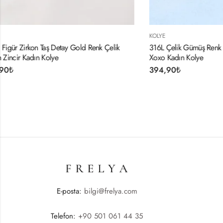
KOLYE
316L Çelik Gümüş Renk Zirkon Taşlı Gold Detay
Xoxo Kadın Kolye
394,90
₺
E-posta:
bilgi@frelya.com
Telefon:
+90 501 061 44 35